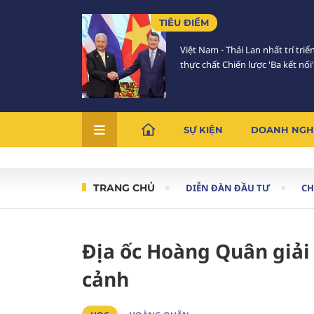
TIÊU ĐIỂM
Việt Nam - Thái Lan nhất trí triể
thực chất Chiến lược 'Ba kết nối'
SỰ KIỆN
DOANH NGH
TRANG CHỦ
DIỄN ĐÀN ĐẦU TƯ
C
Địa ốc Hoàng Quân giải 
cảnh