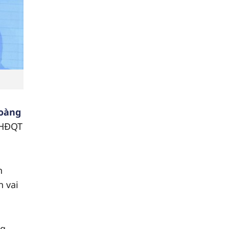
Hoàng
h HĐQT
n
 vai
ng