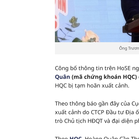
Ông Trươn
Công bố thông tin trên HoSE ng
Quân
(mã chứng khoán HQC)
HQC bị tạm hoãn xuất cảnh.
Theo thông báo gần đây của Cụ
xuất cảnh do CTCP Đầu tư Địa 
trò Chủ tịch HĐQT và đại diện p
Theo
HQC
, Hoàng Quân Cần Thơ