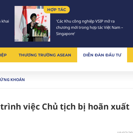
HỢP TÁC
n khai
'Các Khu công nghiệp VSIP mở ra
chương mới trong hợp tác Việt Nam –
Singapore'
IỆP
THƯƠNG TRƯỜNG ASEAN
DIỄN ĐÀN ĐẦU TƯ
HỨNG KHOÁN
trình việc Chủ tịch bị hoãn xuất