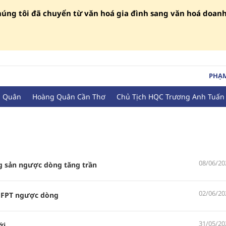
húng tôi đã chuyển từ văn hoá gia đình sang văn hoá doan
PHẠ
g Quân
Hoàng Quân Cần Thơ
Chủ Tịch HQC Trương Anh Tuấn
08/06/20
g sản ngược dòng tăng trần
02/06/20
, FPT ngược dòng
31/05/20
ới