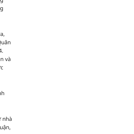
ng
a,
Quân
4.
án và
ực
nh
ư nhà
huận,