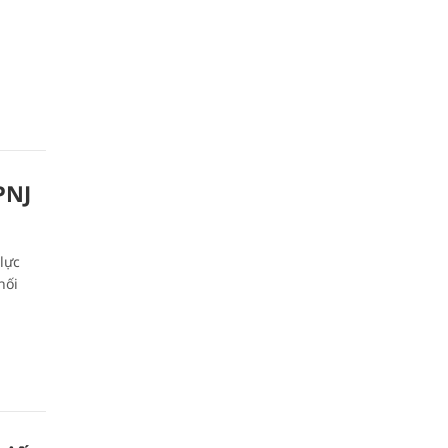
PNJ
lực
hối