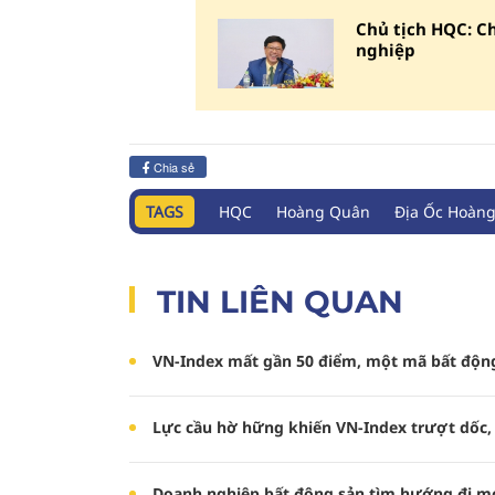
Chủ tịch HQC: C
nghiệp
Chia sẻ
TAGS
HQC
Hoàng Quân
Địa Ốc Hoàn
TIN LIÊN QUAN
VN-Index mất gần 50 điểm, một mã bất độn
Lực cầu hờ hững khiến VN-Index trượt dốc
Doanh nghiệp bất động sản tìm hướng đi m