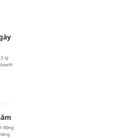
ngày
5 tỷ
 doanh
.
 năm
ạt động
 tăng