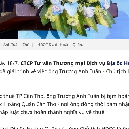
g Anh Tuấn - Chủ tịch HĐQT Địa ốc Hoàng Quân.
ày 18/7,
CTCP Tư vấn Thương mại Dịch vụ
Địa ốc 
đã giải trình về việc ông Trương Anh Tuấn - Chủ tịc
c thuế TP Cần Thơ, ông Trương Anh Tuấn bị tạm hoã
ốc Hoàng Quân Cần Thơ - nơi ông đồng thời đảm nhận
háp luật chưa hoàn thành nghĩa vụ về thuế.
 và Địa ốc Hoàng Quân có cùng Chủ tịch HĐQT là ô