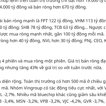
khớp lệnh trên toàn thị trường chỉ đạt hơn 19.000 tỷ 
.000 tỷ đồng và bán ròng hơn 670 tỷ đồng.
ài bán ròng mạnh là FPT 122 tỷ đồng, VHM 113 tỷ đồ
 tỷ đồng; SHB 78 tỷ đồng, TCB 63 tỷ đồng… Ngược c
ợc mua ròng mạnh nhất, gần 100 tỷ đồng mỗi mã.
ròng hơn 40 tỷ đồng, NVL hơn 30 tỷ đồng; PNJ, CEO,
g 4 phiên và mua ròng một phiên. Giá trị bán ròng đạ
ng nhưng tăng 43% về giá trị so với tuần trước nữa.
 diện rộng. Toàn thị trường có hơn 500 mã ở chiều g
 mã. Nhóm Vingroup có tác động tiêu cực nhất, với 
 -2,7%. Nhiều mã bluechip khác cũng giảm sâu khiê
B -3,4%, MSN -3,2%, VPB -3,2%, VJC -4,2%, GVR -3,7%,