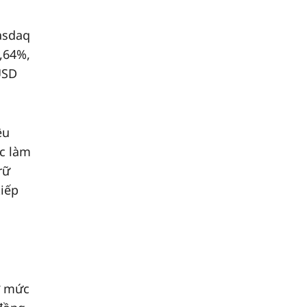
Nasdaq
,64%,
USD
êu
ệc làm
rữ
tiếp
̉ mức