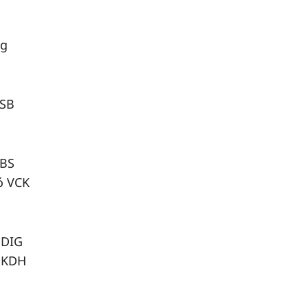
ng
MSB
MBS
ó VCK
, DIG
, KDH