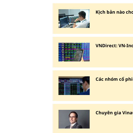
Kịch bản nào ch
VNDirect: VN-In
Các nhóm cổ phi
Chuyên gia VinaCa