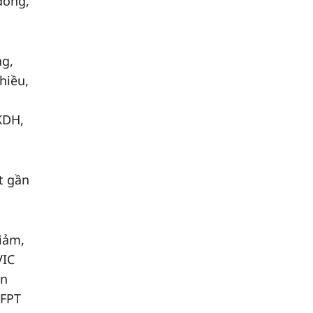
đồng,
ng,
hiều,
 KDH,
t gần
iảm,
VIC
́n
 FPT