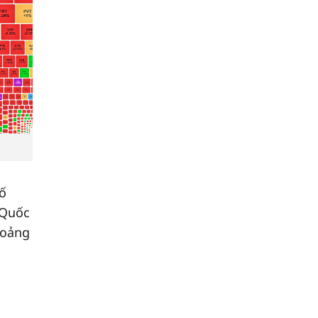
số
 Quốc
hoảng