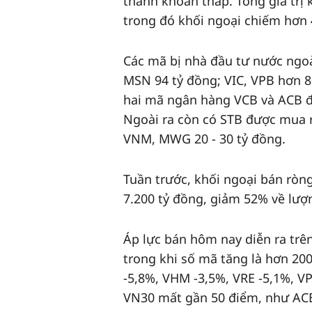
thanh khoản thấp. Tổng giá trị 
trong đó khối ngoại chiếm hơn 4
Các mã bị nhà đầu tư nước ngo
MSN 94 tỷ đồng; VIC, VPB hơn 80
hai mã ngân hàng VCB và ACB đư
Ngoài ra còn có STB được mua 
VNM, MWG 20 - 30 tỷ đồng.
Tuần trước, khối ngoại bán ròn
7.200 tỷ đồng, giảm 52% về lượ
Áp lực bán hôm nay diễn ra trên
trong khi số mã tăng là hơn 200
-5,8%, VHM -3,5%, VRE -5,1%, VPL
VN30 mất gần 50 điểm, như AC