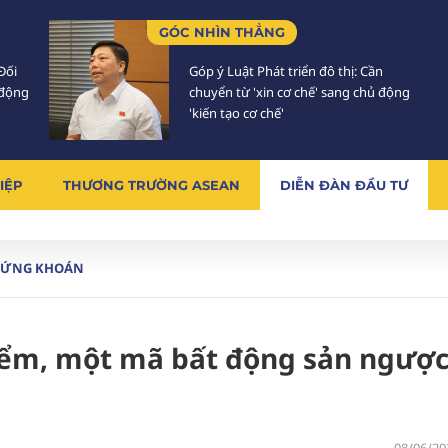
GÓC NHÌN THẲNG
Đối
Góp ý Luật Phát triển đô thị: Cần
 động
chuyển từ 'xin cơ chế' sang chủ động
'kiến tạo cơ chế'
IỆP
THƯƠNG TRƯỜNG ASEAN
DIỄN ĐÀN ĐẦU TƯ
HỨNG KHOÁN
̉m, một mã bất động sản ngượ