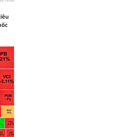
26 16:06
tiêu
mốc