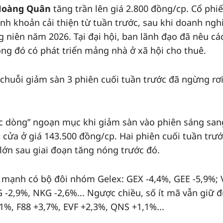
 Hoàng Quân
tăng trần lên giá 2.800 đồng/cp. Cổ phiế
h khoản cải thiện từ tuần trước, sau khi doanh nghiê
iên năm 2026. Tại đại hội, ban lãnh đạo đã nêu cá
 đó có phát triển mảng nhà ở xã hội cho thuê.
huỗi giảm sàn 3 phiên cuối tuần trước đã ngừng rơi
c dòng” ngoạn mục khi giảm sàn vào phiên sáng san
 cửa ở giá 143.500 đồng/cp. Hai phiên cuối tuần trươ
h lớn sau giai đoạn tăng nóng trước đó.
̉m mạnh có bộ đôi nhóm Gelex: GEX -4,4%, GEE -5,9%;
,9%, NKG -2,6%... Ngược chiều, số ít mã vẫn giữ đ
,1%, F88 +3,7%, EVF +2,3%, QNS +1,1%...