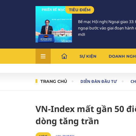
TIÊU ĐIỂM
Bế mạc Hội nghị Ngoại giao 33: 
ngoại bước vào giai đoạn hành
mới
SỰ KIỆN
DOANH NGH
TRANG CHỦ
DIỄN ĐÀN ĐẦU TƯ
C
VN-Index mất gần 50 điê
dòng tăng trần