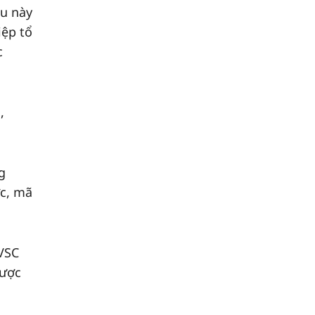
u này
̣p tổ
c
,
g
́c, mã
 VSC
ược