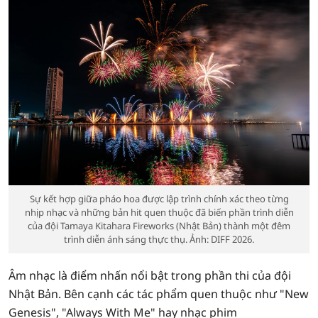
Sự kết hợp giữa pháo hoa được lập trình chính xác theo từng
nhịp nhạc và những bản hit quen thuộc đã biến phần trình diễn
của đội Tamaya Kitahara Fireworks (Nhật Bản) thành một đêm
trình diễn ánh sáng thực thụ. Ảnh: DIFF 2026.
Âm nhạc là điểm nhấn nổi bật trong phần thi của đội
Nhật Bản. Bên cạnh các tác phẩm quen thuộc như "New
Genesis", "Always With Me" hay nhạc phim