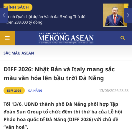
TIÊU ĐIỂM
hủ đô
Tổng Bí thư, Chủ tịch nước Tô Lâm sắp thăm
Australia và New Zealand
SẮC MÀU ASEAN
DIFF 2026: Nhật Bản và Italy mang sắc
màu văn hóa lên bầu trời Đà Nẵng
13/06/2026 23:53
DIFF 2026
ĐÀ NẴNG
Tối 13/6, UBND thành phố Đà Nẵng phối hợp Tập
đoàn Sun Group tổ chức đêm thi thứ ba của Lễ hội
Pháo hoa quốc tế Đà Nẵng (DIFF 2026) với chủ đề
“văn hoá”.