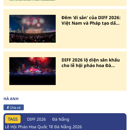
Đêm 'di sản' của DIFF 2026:
Việt Nam và Pháp tạo dấu
ấn bên sông Hàn
DIFF 2026 lộ diện sân khấu
cho lễ hội pháo hoa Đà
Nẵng
HÀ ANH
Chia sẻ
TAGS
DIFF 2026
Đà Nẵng
Lễ Hội Pháo Hoa Quốc Tế Đà Nẵng 2026