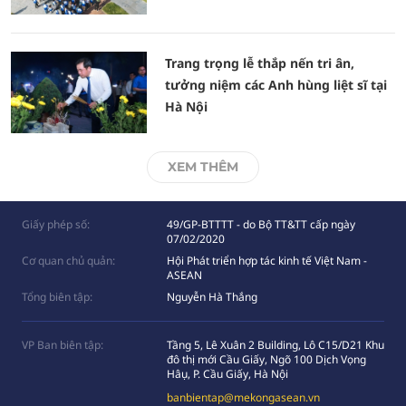
Trang trọng lễ thắp nến tri ân,
tưởng niệm các Anh hùng liệt sĩ tại
Hà Nội
XEM THÊM
Giấy phép số:
49/GP-BTTTT - do Bộ TT&TT cấp ngày
07/02/2020
Cơ quan chủ quản:
Hội Phát triển hợp tác kinh tế Việt Nam -
ASEAN
Tổng biên tập:
Nguyễn Hà Thắng
VP Ban biên tập:
Tầng 5, Lê Xuân 2 Building, Lô C15/D21 Khu
đô thị mới Cầu Giấy, Ngõ 100 Dịch Vọng
Hâụ, P. Cầu Giấy, Hà Nội
banbientap@mekongasean.vn