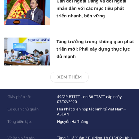
Gắn đối ngoại Đảng và đối ngoại
nhân dân với các mục tiêu phát
triển nhanh, bền vững
Tăng trưởng trong không gian phát
triển mới: Phải xây dựng thực lực
đủ mạnh
XEM THÊM
Giấy phép số:
49/GP-BTTTT - do Bộ TT&TT cấp ngày
07/02/2020
Cơ quan chủ quản:
Hội Phát triển hợp tác kinh tế Việt Nam -
ASEAN
Tổng biên tập:
Nguyễn Hà Thắng
VP Ban biên tập:
Tầng 5, Lê Xuân 2 Building, Lô C15/D21 Khu