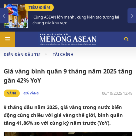
TIÊU ĐIỂM
'Cùng ASEAN lớn mạnh', cùng kiến tạo tương lai
chung của khu vực
TÀI CHÍNH
DIỄN ĐÀN ĐẦU TƯ
Giá vàng bình quân 9 tháng năm 2025 tăng
gần 42% YoY
06/10/2025 13:49
VÀNG
GIÁ VÀNG
9 tháng đầu năm 2025, giá vàng trong nước biến
động cùng chiều với giá vàng thế giới, bình quân
tăng 41,86% so với cùng kỳ năm trước (YoY).