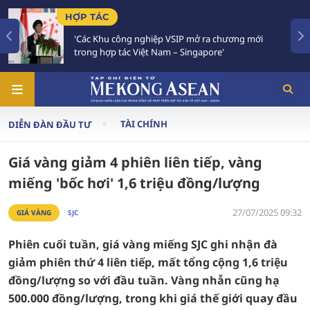
TIÊU ĐIỂM
 VSIP mở ra chương mới
Việt Nam - Thái Lan nhất t
m – Singapore'
Chiến lược 'Ba kết nối'
TÀI CHÍNH
DIỄN ĐÀN ĐẦU TƯ
Giá vàng giảm 4 phiên liên tiếp, vàng
miếng 'bốc hơi' 1,6 triệu đồng/lượng
27/07/2025 09:32
GIÁ VÀNG
SJC
Phiên cuối tuần, giá vàng miếng SJC ghi nhận đà
giảm phiên thứ 4 liên tiếp, mất tổng cộng 1,6 triệu
đồng/lượng so với đầu tuần. Vàng nhẫn cũng hạ
500.000 đồng/lượng, trong khi giá thế giới quay đầu