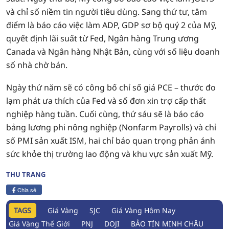
và chỉ số niềm tin người tiêu dùng. Sang thứ tư, tâm
điểm là báo cáo việc làm ADP, GDP sơ bộ quý 2 của Mỹ,
quyết định lãi suất từ Fed, Ngân hàng Trung ương
Canada và Ngân hàng Nhật Bản, cùng với số liệu doanh
số nhà chờ bán.
Ngày thứ năm sẽ có công bố chỉ số giá PCE – thước đo
lạm phát ưa thích của Fed và số đơn xin trợ cấp thất
nghiệp hàng tuần. Cuối cùng, thứ sáu sẽ là báo cáo
bảng lương phi nông nghiệp (Nonfarm Payrolls) và chỉ
số PMI sản xuất ISM, hai chỉ báo quan trọng phản ánh
sức khỏe thị trường lao động và khu vực sản xuất Mỹ.
THU TRANG
Chia sẻ
TAGS
Giá Vàng
SJC
Giá Vàng Hôm Nay
Giá Vàng Thế Giới
PNJ
DOJI
BẢO TÍN MINH CHÂU