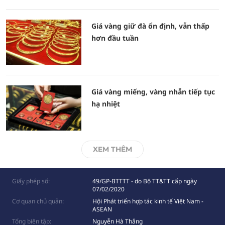
Giá vàng giữ đà ổn định, vẫn thấp
hơn đầu tuần
Giá vàng miếng, vàng nhẫn tiếp tục
hạ nhiệt
XEM THÊM
Giấy phép số:
49/GP-BTTTT - do Bộ TT&TT cấp ngày
07/02/2020
Cơ quan chủ quản:
Hội Phát triển hợp tác kinh tế Việt Nam -
ASEAN
Tổng biên tập:
Nguyễn Hà Thắng