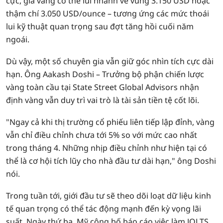
cực, giá vàng có thể lùi nhanh về vùng 3.150 USD hoặc
thậm chí 3.050 USD/ounce – tương ứng các mức thoái
lui kỹ thuật quan trọng sau đợt tăng hồi cuối năm
ngoái.
Dù vậy, một số chuyên gia vẫn giữ góc nhìn tích cực dài
hạn. Ông Aakash Doshi – Trưởng bộ phận chiến lược
vàng toàn cầu tại State Street Global Advisors nhận
định vàng vẫn duy trì vai trò là tài sản tiền tệ cốt lõi.
"Ngay cả khi thị trường cổ phiếu liên tiếp lập đỉnh, vàng
vẫn chỉ điều chỉnh chưa tới 5% so với mức cao nhất
trong tháng 4. Những nhịp điều chỉnh như hiện tại có
thể là cơ hội tích lũy cho nhà đầu tư dài hạn," ông Doshi
nói.
Trong tuần tới, giới đầu tư sẽ theo dõi loạt dữ liệu kinh
tế quan trọng có thể tác động mạnh đến kỳ vọng lãi
suất. Ngày thứ ba, Mỹ công bố báo cáo việc làm JOLTS