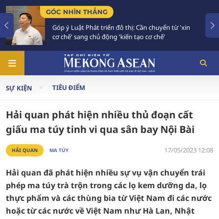
HẲNG
TIÊU ĐIỂM
át triển đô thị: Cần chuyển từ 'xin
Bế mạc Hội nghị N
chủ động 'kiến tạo cơ chế'
vào giai đoạn hà
TIÊU ĐIỂM
SỰ KIỆN
Hải quan phát hiện nhiều thủ đoạn cất
giấu ma túy tinh vi qua sân bay Nội Bài
17/05/2023 12:08
HẢI QUAN
MA TÚY
Hải quan đã phát hiện nhiều sự vụ vận chuyển trái
phép ma túy trà trộn trong các lọ kem dưỡng da, lọ
thực phẩm và các thùng bia từ Việt Nam đi các nước
hoặc từ các nước về Việt Nam như Hà Lan, Nhật