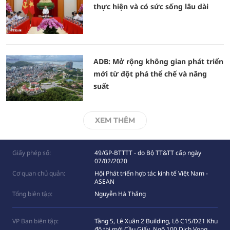
thực hiện và có sức sống lâu dài
ADB: Mở rộng không gian phát triển
mới từ đột phá thể chế và năng
suất
XEM THÊM
Giấy phép số:
49/GP-BTTTT - do Bộ TT&TT cấp ngày
07/02/2020
Cơ quan chủ quản:
Hội Phát triển hợp tác kinh tế Việt Nam -
ASEAN
Tổng biên tập:
Nguyễn Hà Thắng
VP Ban biên tập:
Tầng 5, Lê Xuân 2 Building, Lô C15/D21 Khu
đô thị mới Cầu Giấy, Ngõ 100 Dịch Vọng