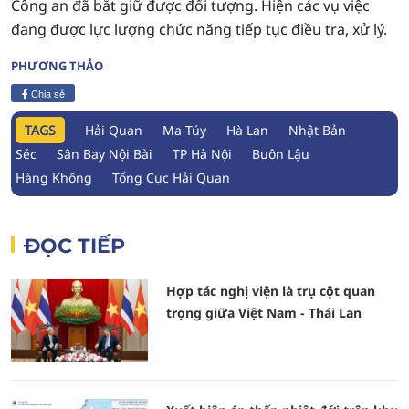
Công an đã bắt giữ được đối tượng. Hiện các vụ việc
đang được lực lượng chức năng tiếp tục điều tra, xử lý.
PHƯƠNG THẢO
Chia sẻ
TAGS
Hải Quan
Ma Túy
Hà Lan
Nhật Bản
Séc
Sân Bay Nội Bài
TP Hà Nội
Buôn Lậu
Hàng Không
Tổng Cục Hải Quan
ĐỌC TIẾP
Hợp tác nghị viện là trụ cột quan
trọng giữa Việt Nam - Thái Lan