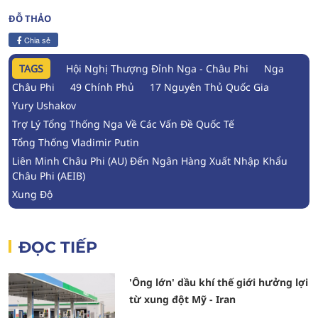
ĐỖ THẢO
Chia sẻ
TAGS
Hội Nghị Thượng Đỉnh Nga - Châu Phi
Nga
Châu Phi
49 Chính Phủ
17 Nguyên Thủ Quốc Gia
Yury Ushakov
Trợ Lý Tổng Thống Nga Về Các Vấn Đề Quốc Tế
Tổng Thống Vladimir Putin
Liên Minh Châu Phi (AU) Đến Ngân Hàng Xuất Nhập Khẩu
Châu Phi (AEIB)
Xung Độ
ĐỌC TIẾP
'Ông lớn' dầu khí thế giới hưởng lợi
từ xung đột Mỹ - Iran