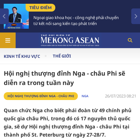
TIÊU ĐIỂM
 khoa học - công nghệ phải chuyển
Tăng trưởng tr
sang kiến tạo phát triển
Phải xây dựng
THẾ GIỚI
KINH TẾ KHU VỰC
Hội nghị thượng đỉnh Nga - châu Phi sẽ
diễn ra trong tuần này
26/07/2023 08:21
HỘI NGHỊ THƯỢNG ĐỈNH NGA - CHÂU PHI
NGA
Quan chức Nga cho biết phái đoàn từ 49 chính phủ
quốc gia châu Phi, trong đó có 17 nguyên thủ quốc
gia, sẽ dự Hội nghị thượng đỉnh Nga - châu Phi tại
thành phố St. Peterburg từ ngày 27-28/7.