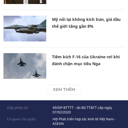
Mỹ nối lại không kích Iran, giá dầu
thế giới tăng gần 8%
Tiêm kích F-16 của Ukraine rơi khi
đánh chặn mục tiêu Nga
XEM THÊM
Giấy phép số:
49/GP-BTTTT - do Bộ TT&TT cấp ngày
07/02/2020
Cơ quan chủ quản:
Hội Phát triển hợp tác kinh tế Việt Nam -
ASEAN