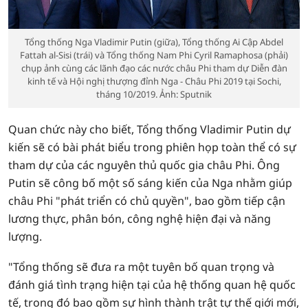
Tổng thống Nga Vladimir Putin (giữa), Tổng thống Ai Cập Abdel
Fattah al-Sisi (trái) và Tổng thống Nam Phi Cyril Ramaphosa (phải)
chụp ảnh cùng các lãnh đạo các nước châu Phi tham dự Diễn đàn
kinh tế và Hội nghị thượng đỉnh Nga - Châu Phi 2019 tại Sochi,
tháng 10/2019. Ảnh: Sputnik
Quan chức này cho biết, Tổng thống Vladimir Putin dự
kiến sẽ có bài phát biểu trong phiên họp toàn thể có sự
tham dự của các nguyên thủ quốc gia châu Phi. Ông
Putin sẽ công bố một số sáng kiến ​​của Nga nhằm giúp
châu Phi "phát triển có chủ quyền", bao gồm tiếp cận
lương thực, phân bón, công nghệ hiện đại và năng
lượng.
"Tổng thống sẽ đưa ra một tuyên bố quan trọng và
đánh giá tình trạng hiện tại của hệ thống quan hệ quốc
tế, trong đó bao gồm sự hình thành trật tự thế giới mới,