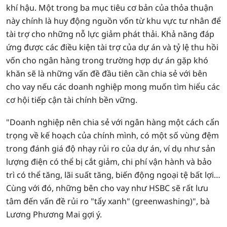
khí hậu. Một trong ba mục tiêu cơ bản của thỏa thuận
này chính là huy động nguồn vốn từ khu vực tư nhân để
tài trợ cho những nỗ lực giảm phát thải. Khả năng đáp
ứng được các điều kiện tài trợ của dự án và tỷ lệ thu hồi
vốn cho ngân hàng trong trường hợp dự án gặp khó
khăn sẽ là những vấn đề đầu tiên cần chia sẻ với bên
cho vay nếu các doanh nghiệp mong muốn tìm hiểu các
cơ hội tiếp cận tài chính bền vững.
"Doanh nghiệp nên chia sẻ với ngân hàng một cách cẩn
trọng về kế hoạch của chính mình, có một số vùng đệm
trong đánh giá độ nhạy rủi ro của dự án, ví dụ như sản
lượng điện có thể bị cắt giảm, chi phí vận hành và bảo
trì có thể tăng, lãi suất tăng, biến động ngoại tệ bất lợi…
Cùng với đó, những bên cho vay như HSBC sẽ rất lưu
tâm đến vấn đề rủi ro "tẩy xanh" (greenwashing)", bà
Lương Phương Mai gợi ý.