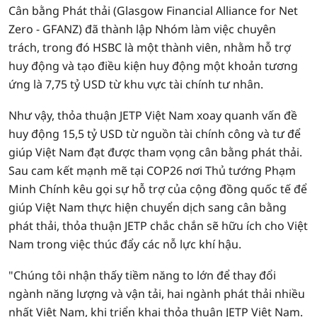
Cân bằng Phát thải (Glasgow Financial Alliance for Net
Zero - GFANZ) đã thành lập Nhóm làm việc chuyên
trách, trong đó HSBC là một thành viên, nhằm hỗ trợ
huy động và tạo điều kiện huy động một khoản tương
ứng là 7,75 tỷ USD từ khu vực tài chính tư nhân.
Như vậy, thỏa thuận JETP Việt Nam xoay quanh vấn đề
huy động 15,5 tỷ USD từ nguồn tài chính công và tư để
giúp Việt Nam đạt được tham vọng cân bằng phát thải.
Sau cam kết mạnh mẽ tại COP26 nơi Thủ tướng Phạm
Minh Chính kêu gọi sự hỗ trợ của cộng đồng quốc tế để
giúp Việt Nam thực hiện chuyển dịch sang cân bằng
phát thải, thỏa thuận JETP chắc chắn sẽ hữu ích cho Việt
Nam trong việc thúc đẩy các nỗ lực khí hậu.
"Chúng tôi nhận thấy tiềm năng to lớn để thay đổi
ngành năng lượng và vận tải, hai ngành phát thải nhiều
nhất Việt Nam, khi triển khai thỏa thuận JETP Việt Nam.