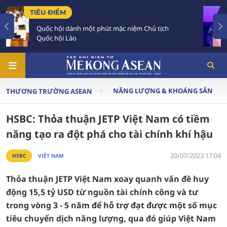
TIÊU ĐIỂM
iệm Chủ tịch
Hợp tác khoa học, công nghệ là trụ
quan hệ Việt Nam - Australia
NĂNG LƯỢNG & KHOÁNG SẢN
THƯƠNG TRƯỜNG ASEAN
HSBC: Thỏa thuận JETP Việt Nam có tiềm
năng tạo ra đột phá cho tài chính khí hậu
20/07/2023 17:04
HSBC
VIỆT NAM
Thỏa thuận JETP Việt Nam xoay quanh vấn đề huy
động 15,5 tỷ USD từ nguồn tài chính công và tư
trong vòng 3 - 5 năm để hỗ trợ đạt được một số mục
tiêu chuyển dịch năng lượng, qua đó giúp Việt Nam