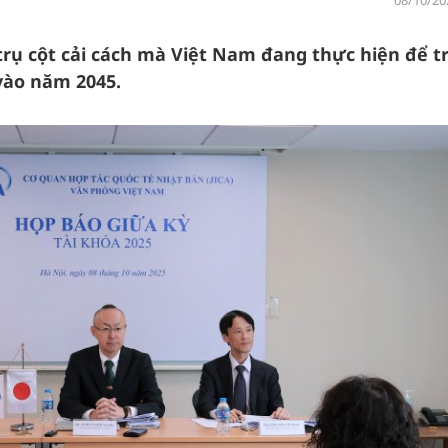
08/10/20
 trụ cột cải cách mà Việt Nam đang thực hiện để t
vào năm 2045.