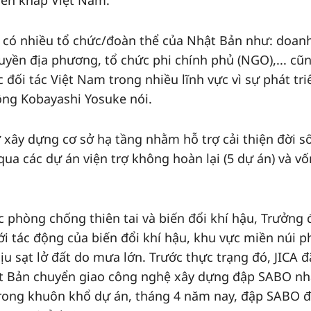
trên khắp Việt Nam.
n có nhiều tổ chức/đoàn thể của Nhật Bản như: doan
uyền địa phương, tổ chức phi chính phủ (NGO),... cũ
 đối tác Việt Nam trong nhiều lĩnh vực vì sự phát tri
 ông Kobayashi Yosuke nói.
ợ xây dựng cơ sở hạ tầng nhằm hỗ trợ cải thiện đời s
a các dự án viện trợ không hoàn lại (5 dự án) và vố
ực phòng chống thiên tai và biến đổi khí hậu, Trưởng 
ới tác động của biến đổi khí hậu, khu vực miền núi p
u sạt lở đất do mưa lớn. Trước thực trạng đó, JICA đ
ật Bản chuyển giao công nghệ xây dựng đập SABO n
. Trong khuôn khổ dự án, tháng 4 năm nay, đập SABO 