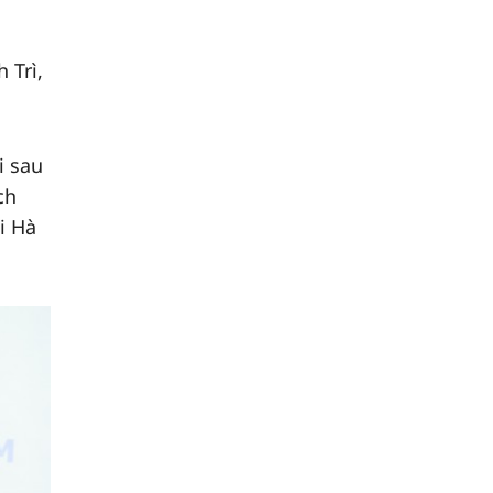
 Trì,
i sau
ch
i Hà