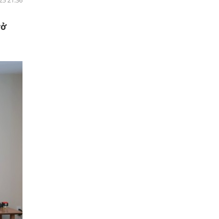
25 21:36
rở