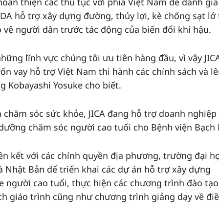
hoàn thiện các thủ tục với phía Việt Nam để đánh giá
DA hỗ trợ xây dựng đường, thủy lợi, kè chống sạt lở 
vệ người dân trước tác động của biến đổi khí hậu.
những lĩnh vực chúng tôi ưu tiên hàng đầu, vì vậy JIC
ốn vay hỗ trợ Việt Nam thi hành các chính sách và lê
g Kobayashi Yosuke cho biết.
 và chăm sóc sức khỏe, JICA đang hỗ trợ doanh nghiệp
 dưỡng chăm sóc người cao tuổi cho Bệnh viện Bạch 
ên kết với các chính quyền địa phương, trường đại họ
và Nhật Bản để triển khai các dự án hỗ trợ xây dựng
 người cao tuổi, thực hiện các chương trình đào tạo
h giáo trình cũng như chương trình giảng dạy về đi