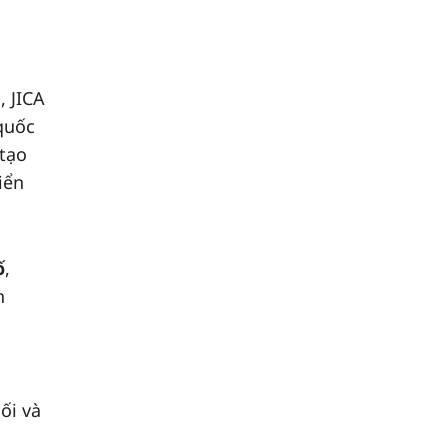
, JICA
quốc
 tạo
iển
ố
,
n
ối và