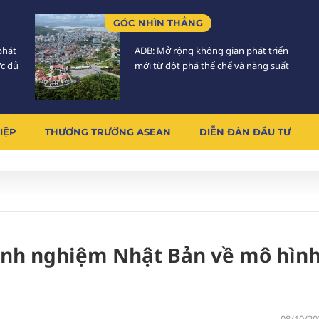
GÓC NHÌN THẲNG
phát
ADB: Mở rộng không gian phát triển
ực đủ
mới từ đột phá thể chế và năng suất
IỆP
THƯƠNG TRƯỜNG ASEAN
DIỄN ĐÀN ĐẦU TƯ
 kinh nghiệm Nhật Bản về mô hìn