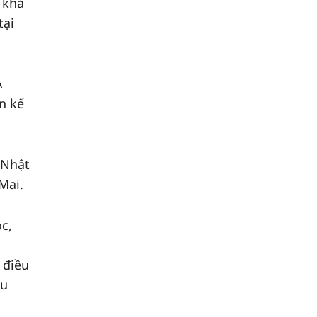
 khả
tại
A
n kế
 Nhật
Mai.
c,
 điều
ều