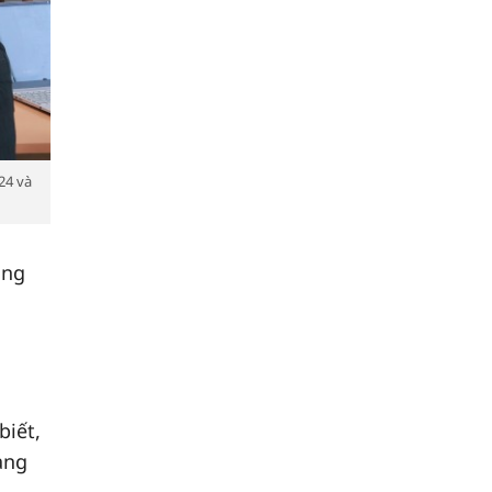
24 và
ổng
biết,
ang