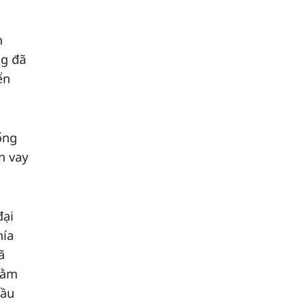
h
ng đã
ển
ống
n vay
đại
hía
ã
hằm
đầu