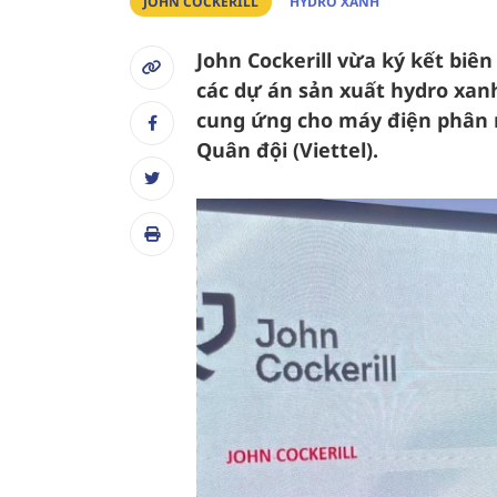
JOHN COCKERILL
HYDRO XANH
John Cockerill vừa ký kết biê
các dự án sản xuất hydro xanh
cung ứng cho máy điện phân n
Quân đội (Viettel).