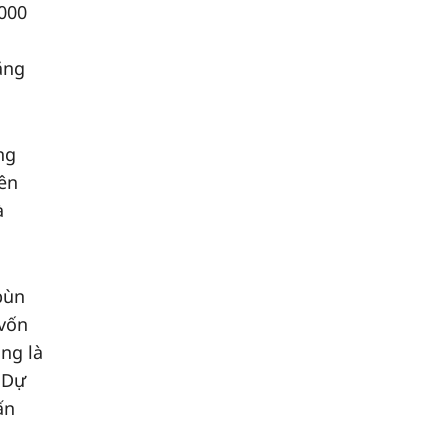
.000
ăng
ng
iên
à
bùn
 vốn
ng là
 Dự
ấn