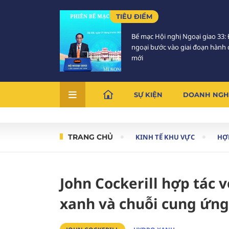
TIÊU ĐIỂM
Bế mạc Hội nghị Ngoại giao 33: 
ngoại bước vào giai đoạn hành
mới
SỰ KIỆN
DOANH NGH
TRANG CHỦ
KINH TẾ KHU VỰC
HỢ
John Cockerill hợp tác 
xanh và chuỗi cung ứng