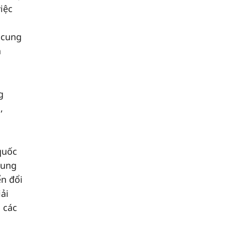
iệc
 cung
h
g
,
quốc
rung
ển đổi
ải
 các