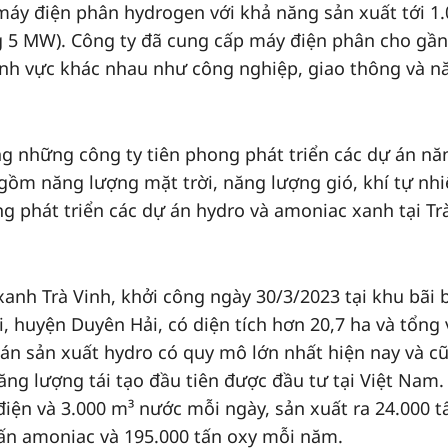
 máy điện phân hydrogen với khả năng sản xuất tới 1
g 5 MW). Công ty đã cung cấp máy điện phân cho gần
ĩnh vực khác nhau như công nghiệp, giao thông và n
ng những công ty tiên phong phát triển các dự án nă
 gồm năng lượng mặt trời, năng lượng gió, khí tự nh
ng phát triển các dự án hydro và amoniac xanh tại Tr
anh Trà Vinh, khởi công ngày 30/3/2023 tại khu bãi 
, huyện Duyên Hải, có diện tích hơn 20,7 ha và tổng
 án sản xuất hydro có quy mô lớn nhất hiện nay và cũ
ăng lượng tái tạo đầu tiên được đầu tư tại Việt Nam.
iện và 3.000 m³ nước mỗi ngày, sản xuất ra 24.000 t
tấn amoniac và 195.000 tấn oxy mỗi năm.