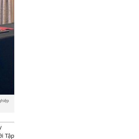
ghiệp
y
ới Tập