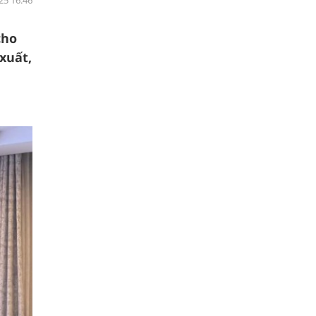
25 16:46
cho
xuất,