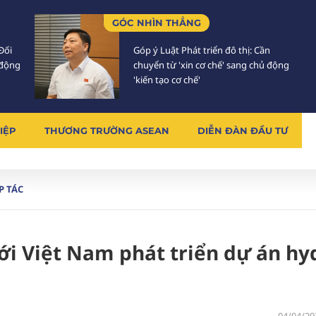
GÓC NHÌN THẲNG
Đối
Góp ý Luật Phát triển đô thị: Cần
 động
chuyển từ 'xin cơ chế' sang chủ động
'kiến tạo cơ chế'
IỆP
THƯƠNG TRƯỜNG ASEAN
DIỄN ĐÀN ĐẦU TƯ
P TÁC
với Việt Nam phát triển dự án hy