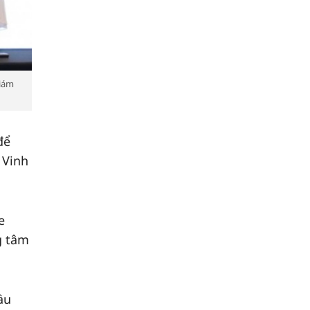
giám
để
 Vinh
e
g tâm
ầu