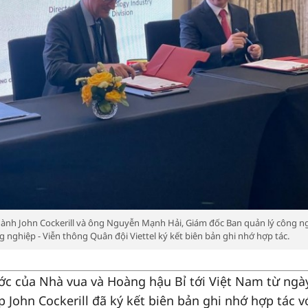
hành John Cockerill và ông Nguyễn Mạnh Hải, Giám đốc Ban quản lý công n
nghiệp - Viễn thông Quân đội Viettel ký kết biên bản ghi nhớ hợp tác.
c của Nhà vua và Hoàng hậu Bỉ tới Việt Nam từ ngà
p John Cockerill đã ký kết biên bản ghi nhớ hợp tác v