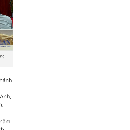
ong
khánh
 Anh,
h.
 năm
ch