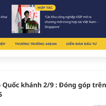
HỢP TÁC
n khai
'Các Khu công nghiệp VSIP mở ra
chương mới trong hợp tác Việt Nam –
Singapore'
IỆP
THƯƠNG TRƯỜNG ASEAN
DIỄN ĐÀN ĐẦU TƯ
p Quốc khánh 2/9 : Đóng góp trê
5