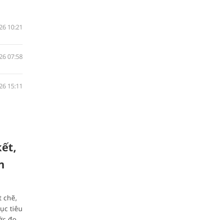
26 10:21
26 07:58
26 15:11
ết,
n
 chẽ,
ục tiêu
ớc đo