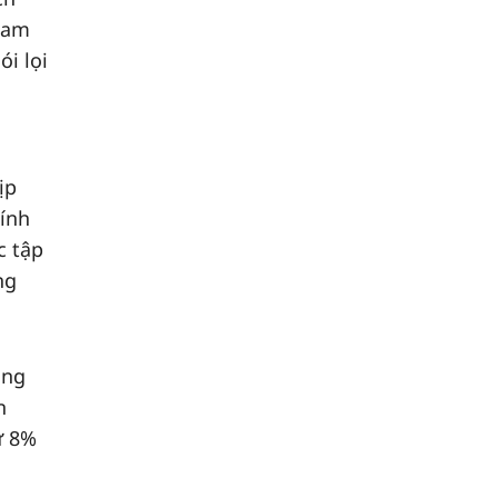
Nam
ói lọi
ịp
ính
c tập
ng
ồng
n
ừ 8%