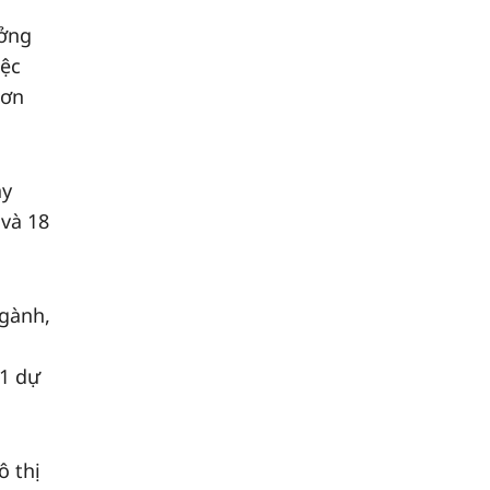
ưởng
iệc
Sơn
ày
 và 18
ngành,
61 dự
ô thị