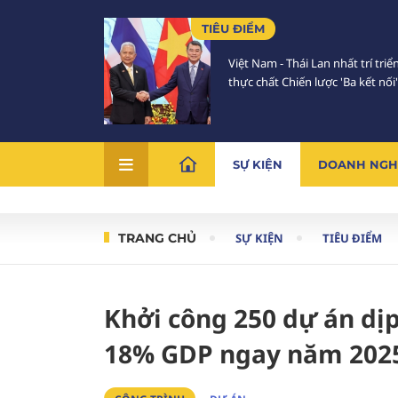
TIÊU ĐIỂM
Việt Nam - Thái Lan nhất trí triể
thực chất Chiến lược 'Ba kết nối'
SỰ KIỆN
DOANH NGH
TRANG CHỦ
SỰ KIỆN
TIÊU ĐIỂM
Khởi công 250 dự án dị
18% GDP ngay năm 202