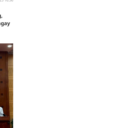
25 16:56
,
ngay