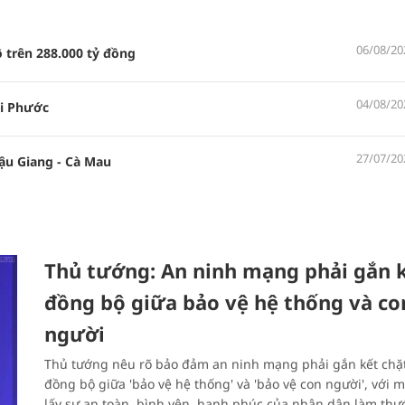
06/08/20
 trên 288.000 tỷ đồng
04/08/20
i Phước
27/07/20
Hậu Giang - Cà Mau
Thủ tướng: An ninh mạng phải gắn k
đồng bộ giữa bảo vệ hệ thống và co
người
Thủ tướng nêu rõ bảo đảm an ninh mạng phải gắn kết chặt
đồng bộ giữa 'bảo vệ hệ thống' và 'bảo vệ con người', với m
lấy sự an toàn, bình yên, hạnh phúc của nhân dân làm thư