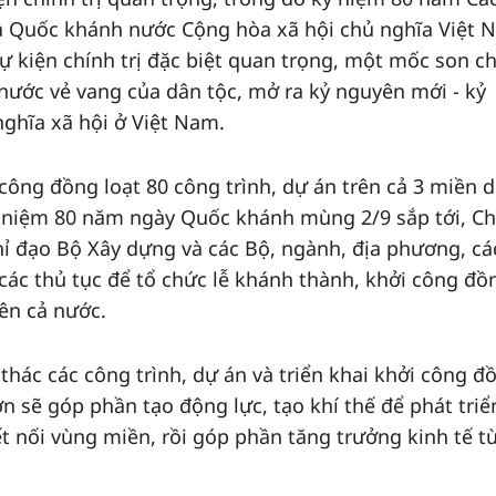
 Quốc khánh nước Cộng hòa xã hội chủ nghĩa Việt 
sự kiện chính trị đặc biệt quan trọng, một mốc son ch
 nước vẻ vang của dân tộc, mở ra kỷ nguyên mới - kỷ
nghĩa xã hội ở Việt Nam.
công đồng loạt 80 công trình, dự án trên cả 3 miền d
 niệm 80 năm ngày Quốc khánh mùng 2/9 sắp tới, Ch
ỉ đạo Bộ Xây dựng và các Bộ, ngành, địa phương, cá
các thủ tục để tổ chức lễ khánh thành, khởi công đồ
rên cả nước.
thác các công trình, dự án và triển khai khởi công đ
ớn sẽ góp phần tạo động lực, tạo khí thế để phát triể
ết nối vùng miền, rồi góp phần tăng trưởng kinh tế t