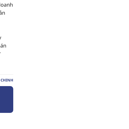
 doanh
ản
y
 án
ư
 CHINH