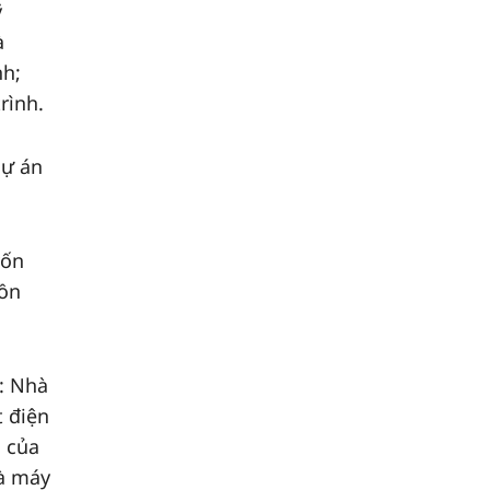
ỹ
à
nh;
rình.
dự án
vốn
uồn
m: Nhà
t điện
 của
hà máy