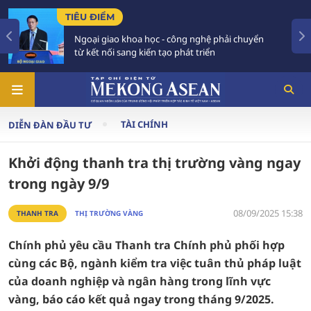
ÊU ĐIỂM
TIÊU 
goại giao khoa học - công nghệ phải chuyển
Tăng 
ừ kết nối sang kiến tạo phát triển
Phải 
TÀI CHÍNH
DIỄN ĐÀN ĐẦU TƯ
Khởi động thanh tra thị trường vàng ngay
trong ngày 9/9
08/09/2025 15:38
THANH TRA
THỊ TRƯỜNG VÀNG
Chính phủ yêu cầu Thanh tra Chính phủ phối hợp
cùng các Bộ, ngành kiểm tra việc tuân thủ pháp luật
của doanh nghiệp và ngân hàng trong lĩnh vực
vàng, báo cáo kết quả ngay trong tháng 9/2025.