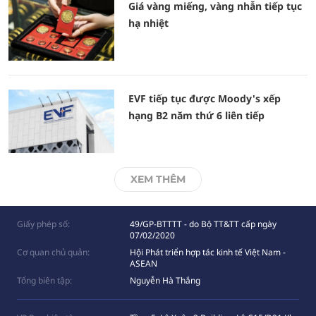
Giá vàng miếng, vàng nhẫn tiếp tục
hạ nhiệt
EVF tiếp tục được Moody's xếp
hạng B2 năm thứ 6 liên tiếp
XEM THÊM
Giấy phép số:
49/GP-BTTTT - do Bộ TT&TT cấp ngày
07/02/2020
Cơ quan chủ quản:
Hội Phát triển hợp tác kinh tế Việt Nam -
ASEAN
Tổng biên tập:
Nguyễn Hà Thắng