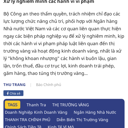
Xử lý nghiêm minh các hành vi vi phạm
Bộ Công an theo thẩm quyền, trách nhiệm chỉ đạo các
lực lượng chức năng chủ trì, phối hợp với Ngân hàng
Nhà nước Việt Nam và các cơ quan liên quan thực hiện
ngay các biện pháp nghiệp vụ để xử lý nghiêm minh, kịp
thời các hành vi vi phạm pháp luật liên quan đến thị
trường vàng và hoạt động kinh doanh vàng, nhất là xử
lý "không khoan nhượng" các hành vi buôn lậu, gian
lận, trốn thuế, đầu cơ trục lợi, kinh doanh trái phép,
găm hàng, thao túng thị trường vàng...
THU TRANG
Báo Chính phủ
Chia sẻ
TAGS
Thanh Tra
THỊ TRƯỜNG VÀNG
Doanh Nghiệp Kinh Doanh Vàng
Ngân Hàng Nhà Nước
THANH TRA CHÍNH PHỦ
Diễn Biến Thị Trường Vàng
Chính Sách Tiền Tệ
Kinh Tế Vĩ Mô