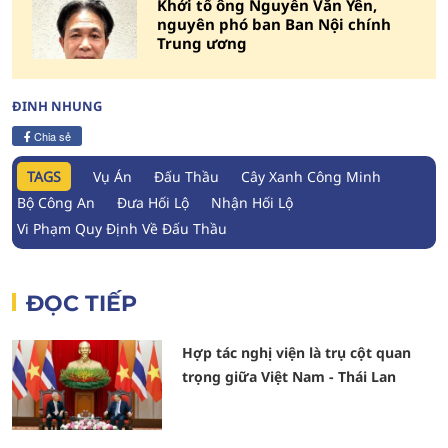
Khởi tố ông Nguyễn Văn Yên,
nguyên phó ban Ban Nội chính
Trung ương
ĐINH NHUNG
Chia sẻ
TAGS
Vụ Án
Đấu Thầu
Cây Xanh Công Minh
Bộ Công An
Đưa Hối Lộ
Nhận Hối Lộ
Vi Phạm Quy Định Về Đấu Thầu
ĐỌC TIẾP
Hợp tác nghị viện là trụ cột quan
trọng giữa Việt Nam - Thái Lan