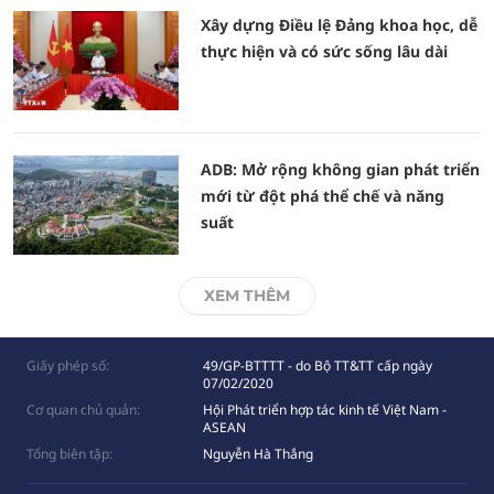
Xây dựng Điều lệ Đảng khoa học, dễ
thực hiện và có sức sống lâu dài
ADB: Mở rộng không gian phát triển
mới từ đột phá thể chế và năng
suất
XEM THÊM
Giấy phép số:
49/GP-BTTTT - do Bộ TT&TT cấp ngày
07/02/2020
Cơ quan chủ quản:
Hội Phát triển hợp tác kinh tế Việt Nam -
ASEAN
Tổng biên tập:
Nguyễn Hà Thắng