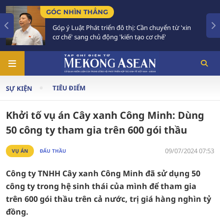
GÓC NHÌN THẲNG
Góp ý Luật Phát triển đô thị: Cần chuyển từ 'xin
cơ chế' sang chủ động 'kiến tạo cơ chế'
TIÊU ĐIỂM
SỰ KIỆN
Khởi tố vụ án Cây xanh Công Minh: Dùng
50 công ty tham gia trên 600 gói thầu
09/07/2024 07:53
VỤ ÁN
ĐẤU THẦU
Công ty TNHH Cây xanh Công Minh đã sử dụng 50
công ty trong hệ sinh thái của mình để tham gia
trên 600 gói thầu trên cả nước, trị giá hàng nghìn tỷ
đồng.