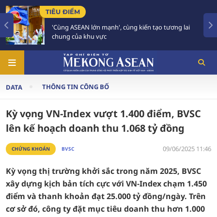
TIÊU ĐIỂM
'Cùng ASEAN lớn mạnh', cùng kiến tạo tương lai
chung của khu vực
THÔNG TIN CÔNG BỐ
DATA
Kỳ vọng VN-Index vượt 1.400 điểm, BVSC
lên kế hoạch doanh thu 1.068 tỷ đồng
09/06/2025 11:46
CHỨNG KHOÁN
BVSC
Kỳ vọng thị trường khởi sắc trong năm 2025, BVSC
xây dựng kịch bản tích cực với VN-Index chạm 1.450
điểm và thanh khoản đạt 25.000 tỷ đồng/ngày. Trên
cơ sở đó, công ty đặt mục tiêu doanh thu hơn 1.000