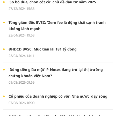
'So bó đũa, chọn cột cờ' chủ đề đầu tư năm 2025
27/12/2024 15:36
Tổng giám đốc BVSC: 'Zero fee là động thái cạnh tranh
không lành mạnh'
23/04/2024 19:53
ĐHĐCĐ BVSC: Mục tiêu lãi 181 tỷ đồng
23/04/2024 14:11
'Dòng tiền giấu mặt' P-Notes đang trở lại thị trường
chứng khoán Việt Nam?
09/08/2026 09:59
Cổ phiếu của doanh nghiệp có vốn Nhà nước 'dậy sóng'
07/08/2026 16:00