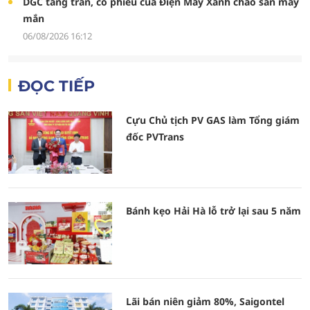
DGC tăng trần, cổ phiếu của Điện Máy Xanh chào sàn may
mắn
06/08/2026 16:12
ĐỌC TIẾP
Cựu Chủ tịch PV GAS làm Tổng giám
đốc PVTrans
Bánh kẹo Hải Hà lỗ trở lại sau 5 năm
Lãi bán niên giảm 80%, Saigontel