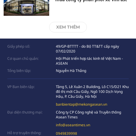
XEM THÊM
Giấy phép số:
49/GP-BTTTT - do Bộ TT&TT cấp ngày
07/02/2020
Cơ quan chủ quản:
Hội Phát triển hợp tác kinh tế Việt Nam -
ASEAN
Tổng biên tập:
Nguyễn Hà Thắng
VP Ban biên tập:
Tầng 5, Lê Xuân 2 Building, Lô C15/D21 Khu
đô thị mới Cầu Giấy, Ngõ 100 Dịch Vọng
Hâụ, P. Cầu Giấy, Hà Nội
banbientap@mekongasean.vn
Đại diện thương mại:
Công ty CP Công nghệ và Truyền thông
Asean Times
info@aseantimes.vn
Hỗ trợ truyền thông:
0949839998