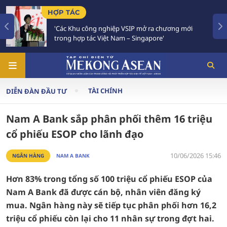
TIÊU ĐIỂM
ghiệp VSIP mở ra chương mới
Việt Nam - Thái Lan nh
ệt Nam – Singapore'
Chiến lược 'Ba kết nối
TÀI CHÍNH
DIỄN ĐÀN ĐẦU TƯ
Nam A Bank sắp phân phối thêm 16 triệu
cổ phiếu ESOP cho lãnh đạo
10/06/2026 15:46
NGÂN HÀNG
NAM A BANK
Hơn 83% trong tổng số 100 triệu cổ phiếu ESOP của
Nam A Bank đã được cán bộ, nhân viên đăng ký
mua. Ngân hàng này sẽ tiếp tục phân phối hơn 16,2
triệu cổ phiếu còn lại cho 11 nhân sự trong đợt hai.