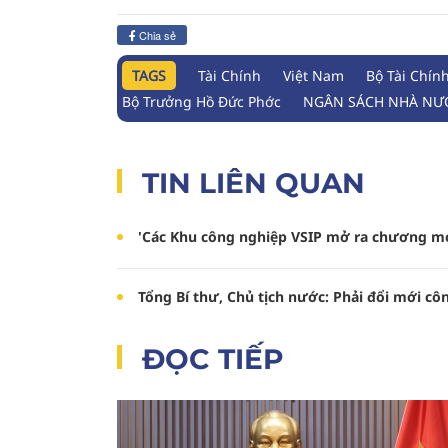
Chia sẻ
TAGS
Tài Chính
Việt Nam
Bộ Tài Chín
Bộ Trưởng Hồ Đức Phớc
NGÂN SÁCH NHÀ NƯ
TIN LIÊN QUAN
'Các Khu công nghiệp VSIP mở ra chương mớ
Tổng Bí thư, Chủ tịch nước: Phải đổi mới cô
ĐỌC TIẾP