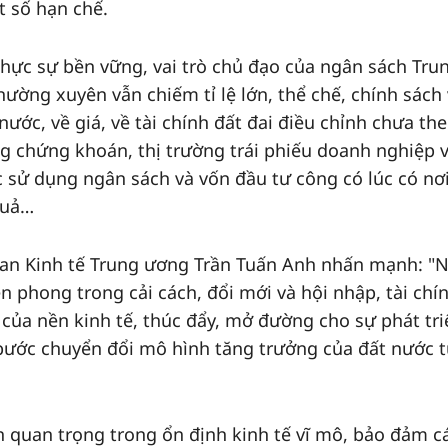
 số hạn chế.
hực sự bền vững, vai trò chủ đạo của ngân sách Tru
ường xuyên vẫn chiếm tỉ lệ lớn, thể chế, chính sách
ước, về giá, về tài chính đất đai điều chỉnh chưa the
ng chứng khoán, thị trường trái phiếu doanh nghiệp 
c sử dụng ngân sách và vốn đầu tư công có lúc có nơ
quả…
Ban Kinh tế Trung ương Trần Tuấn Anh nhấn mạnh: "
ên phong trong cải cách, đổi mới và hội nhập, tài chí
của nền kinh tế, thúc đẩy, mở đường cho sự phát tri
bước chuyển đổi mô hình tăng trưởng của đất nước 
 quan trọng trong ổn định kinh tế vĩ mô, bảo đảm c