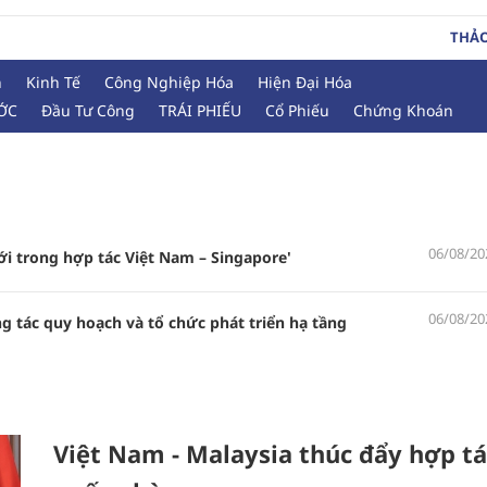
THẢ
h
Kinh Tế
Công Nghiệp Hóa
Hiện Đại Hóa
ỚC
Đầu Tư Công
TRÁI PHIẾU
Cổ Phiếu
Chứng Khoán
06/08/20
i trong hợp tác Việt Nam – Singapore'
06/08/20
ng tác quy hoạch và tổ chức phát triển hạ tầng
Việt Nam - Malaysia thúc đẩy hợp tá