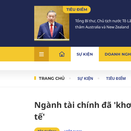
TIÊU ĐIỂM
Tổng Bí thư, Chủ tịch nước Tô 
thăm Australia và New Zealand
SỰ KIỆN
DOANH NGH
TRANG CHỦ
SỰ KIỆN
TIÊU ĐIỂM
Ngành tài chính đã 'kh
tế'