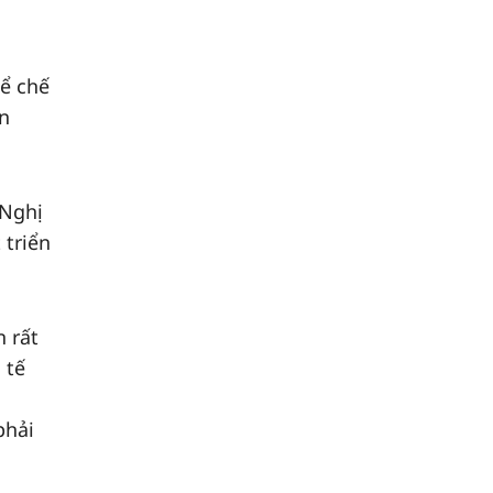
hể chế
ển
 Nghị
 triển
n rất
 tế
phải