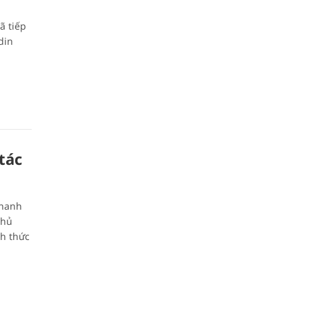
ã tiếp
din
tác
Thanh
Chủ
h thức