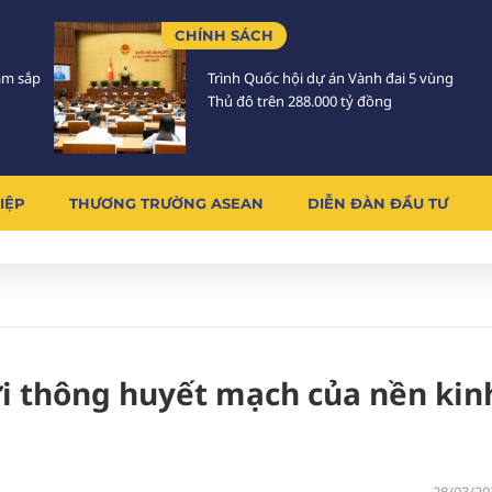
CHÍNH SÁCH
Lâm sắp
Trình Quốc hội dự án Vành đai 5 vùng
Thủ đô trên 288.000 tỷ đồng
IỆP
THƯƠNG TRƯỜNG ASEAN
DIỄN ĐÀN ĐẦU TƯ
ơi thông huyết mạch của nền kin