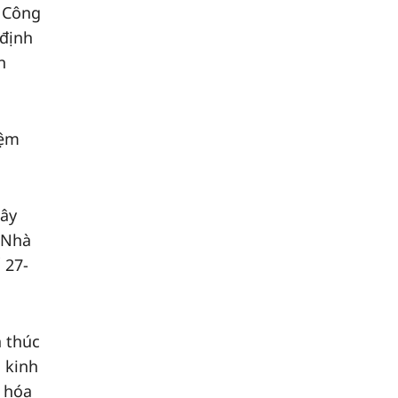
. Công
 định
n
iệm
xây
 Nhà
 27-
n thúc
 kinh
i hóa