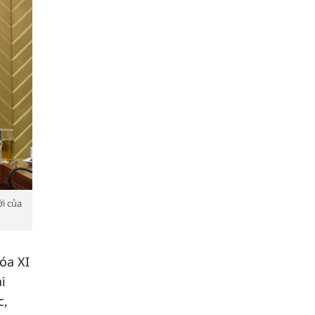
i của
óa XI
i
c,