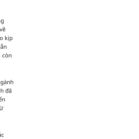
ng
 về
o kịp
vẫn
i còn
Ngành
nh đã
ển
từ
ác