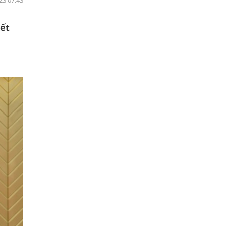
23 07:43
ết