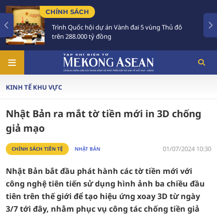
ÍNH SÁCH
TIÊU 
rình Quốc hội dự án Vành đai 5 vùng Thủ đô
Tổng 
rên 288.000 tỷ đồng
Austr
KINH TẾ KHU VỰC
Nhật Bản ra mắt tờ tiền mới in 3D chống
giả mạo
01/07/2024 10:30
CHÍNH SÁCH TIỀN TỆ
NHẬT BẢN
Nhật Bản bắt đầu phát hành các tờ tiền mới với
công nghệ tiên tiến sử dụng hình ảnh ba chiều đầu
tiên trên thế giới để tạo hiệu ứng xoay 3D từ ngày
3/7 tới đây, nhằm phục vụ công tác chống tiền giả