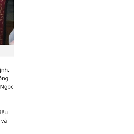
ịnh,
Đông
t Ngọc
hiệu
 và