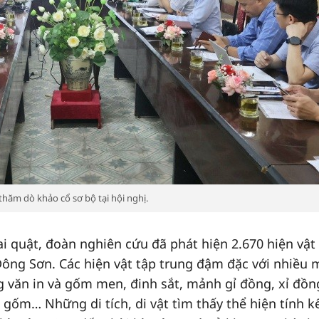
 thăm dò khảo cổ sơ bộ tại hội nghị.
ai quật, đoàn nghiên cứu đã phát hiện 2.670 hiện vật 
Đông Sơn. Các hiện vật tập trung đậm đặc với nhiều
 văn in và gốm men, đinh sắt, mảnh gỉ đồng, xỉ đồn
 gốm… Những di tích, di vật tìm thấy thể hiện tính k