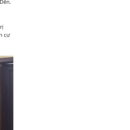
 Dền.
rị
n cư