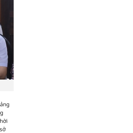
oảng
ng
Thời
 sở