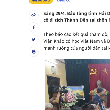
HẢI DƯƠNG
KHẢO CỔ
Sáng 29/4, Bảo tàng tỉnh Hải 
cổ di tích Thành Dền tại thôn
Theo báo cáo kết quả thăm dò, 
Viện Khảo cổ học Việt Nam và B
mảnh ruộng của người dân tại 