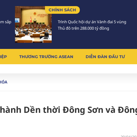
CHÍNH SÁCH
Lâm sắp
Trình Quốc hội dự án Vành đai 5 vùng
Thủ đô trên 288.000 tỷ đồng
IỆP
THƯƠNG TRƯỜNG ASEAN
DIỄN ĐÀN ĐẦU TƯ
HÓA
Thành Dền thời Đông Sơn và Đôn