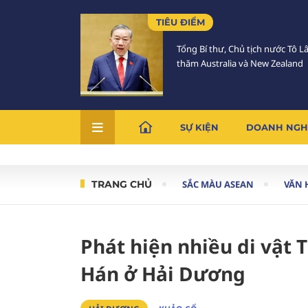
TIÊU ĐIỂM
Tổng Bí thư, Chủ tịch nước Tô 
thăm Australia và New Zealand
SỰ KIỆN
DOANH NGH
TRANG CHỦ
SẮC MÀU ASEAN
VĂN 
Phát hiện nhiều di vật 
Hán ở Hải Dương