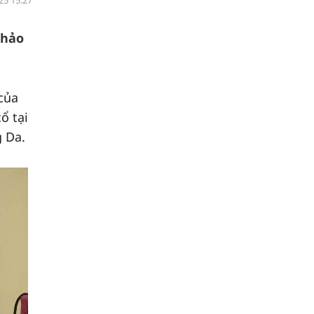
25 15:27
khảo
của
ổ tại
 Da.