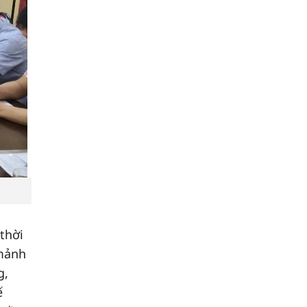
thời
 mảnh
g,
ế