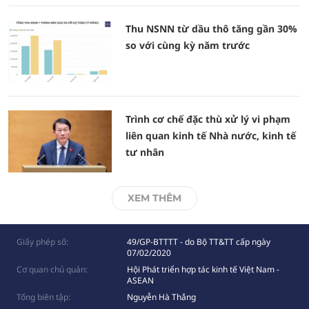
Thu NSNN từ dầu thô tăng gần 30%
so với cùng kỳ năm trước
Trình cơ chế đặc thù xử lý vi phạm
liên quan kinh tế Nhà nước, kinh tế
tư nhân
XEM THÊM
Giấy phép số:
49/GP-BTTTT - do Bộ TT&TT cấp ngày
07/02/2020
Cơ quan chủ quản:
Hội Phát triển hợp tác kinh tế Việt Nam -
ASEAN
Tổng biên tập:
Nguyễn Hà Thắng