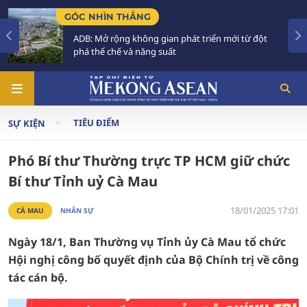
GÓC NHÌN THẲNG
ADB: Mở rộng không gian phát triển mới từ đột
phá thể chế và năng suất
TIÊU ĐIỂM
SỰ KIỆN
Phó Bí thư Thường trực TP HCM giữ chức
Bí thư Tỉnh uỷ Cà Mau
18/01/2025 17:01
CÀ MAU
NHÂN SỰ
Ngày 18/1, Ban Thường vụ Tỉnh ủy Cà Mau tổ chức
Hội nghị công bố quyết định của Bộ Chính trị về công
tác cán bộ.