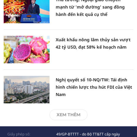
mạnh từ 'mở đường' sang đồng
hành đến kết quả cụ thể
Xuất khẩu nông lâm thủy sản vượt
42 tỷ USD, đạt 58% kế hoạch năm
Nghị quyết số 10-NQ/TW: Tái định
hình chiến lược thu hút FDI của Việt
Nam
XEM THÊM
Giấy phép số:
49/GP-BTTTT - do Bộ TT&TT cấp ngày