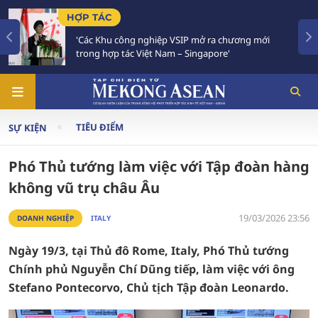
TIÊU ĐIỂM
SIP mở ra chương mới
Việt Nam - Thái Lan nhất trí t
 Singapore'
Chiến lược 'Ba kết nối'
TIÊU ĐIỂM
SỰ KIỆN
Phó Thủ tướng làm việc với Tập đoàn hàng
không vũ trụ châu Âu
19/03/2026 23:56
DOANH NGHIỆP
ITALY
Ngày 19/3, tại Thủ đô Rome, Italy, Phó Thủ tướng
Chính phủ Nguyễn Chí Dũng tiếp, làm việc với ông
Stefano Pontecorvo, Chủ tịch Tập đoàn Leonardo.