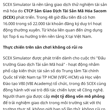
SCEX Simulator là nền tảng giao dịch thử nghiệm tài sản
mã hóa do
CTCP Sàn Giao Dịch Tài Sản Mã Hóa Sacom
(SCEX)
phát triển. Trong 48 giờ đầu tiên đã có hơn
16.000 trong số 22.000 tài khoản đăng ký duy trì hoạt
động thường xuyên. Từ khóa liên quan đến ứng dụng
lọt Top 6 xu hướng trên nền tảng X tại Việt Nam.
Thực chiến trên sân chơi không có rủi ro
SCEX Simulator được phát triển dành cho cuộc thi "Đấu
trường Giao dịch Tài sản Mã hoá" - hoạt động nhằm
phổ cập kiến thức tài sản số do Trung tâm Tài chính
Quốc tế Việt Nam tại TP HCM (VIFC-HCM) và Học viện
Đào tạo VBI (VBI Academy) tổ chức, trong đó SCEX cùng
đồng hành với vai trò đối tác chiến lược về Công nghệ.
Người tham gia được cấp
một tỷ đồng vốn mô phỏng
để trải nghiệm giao dịch trong môi trường sát với thị
trường thực tế, không giới hạn số lần thử, không rủi ro