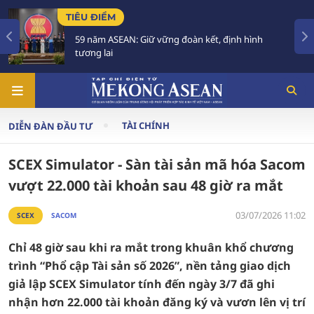
TIÊU ĐIỂM
ng đoàn kết, định hình
Việt Nam để Quốc tang Ch
trong 2 ngày
TÀI CHÍNH
DIỄN ĐÀN ĐẦU TƯ
SCEX Simulator - Sàn tài sản mã hóa Sacom
vượt 22.000 tài khoản sau 48 giờ ra mắt
03/07/2026 11:02
SCEX
SACOM
Chỉ 48 giờ sau khi ra mắt trong khuân khổ chương
trình “Phổ cập Tài sản số 2026”, nền tảng giao dịch
giả lập SCEX Simulator tính đến ngày 3/7 đã ghi
nhận hơn 22.000 tài khoản đăng ký và vươn lên vị trí