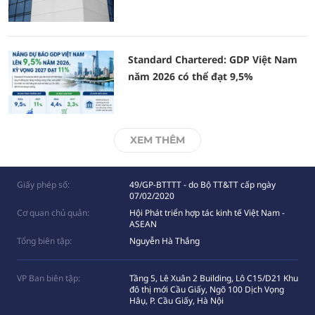
Standard Chartered: GDP Việt Nam
năm 2026 có thể đạt 9,5%
XEM THÊM
Giấy phép số:
49/GP-BTTTT - do Bộ TT&TT cấp ngày
07/02/2020
Cơ quan chủ quản:
Hội Phát triển hợp tác kinh tế Việt Nam -
ASEAN
Tổng biên tập:
Nguyễn Hà Thắng
VP Ban biên tập:
Tầng 5, Lê Xuân 2 Building, Lô C15/D21 Khu
đô thị mới Cầu Giấy, Ngõ 100 Dịch Vọng
Hâụ, P. Cầu Giấy, Hà Nội