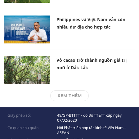
Philippines và Việt Nam vẫn còn
nhiều dư địa cho hợp tác
Vỏ cacao trở thành nguồn giá trị
mới ở Đắk Lắk
XEM THÊM
Giấy phép số:
49/GP-BTTTT - do Bộ TT&TT cấp ngày
07/02/2020
Cơ quan chủ quản:
Hội Phát triển hợp tác kinh tế Việt Nam -
ASEAN