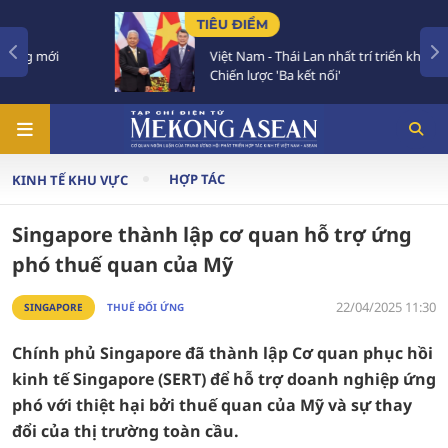
TIÊU ĐIỂM
Việt Nam - Thái Lan nhất trí triển khai thực chất
Chiến lược 'Ba kết nối'
HỢP TÁC
KINH TẾ KHU VỰC
Singapore thành lập cơ quan hỗ trợ ứng
phó thuế quan của Mỹ
22/04/2025 11:30
SINGAPORE
THUẾ ĐỐI ỨNG
Chính phủ Singapore đã thành lập Cơ quan phục hồi
kinh tế Singapore (SERT) để hỗ trợ doanh nghiệp ứng
phó với thiệt hại bởi thuế quan của Mỹ và sự thay
đổi của thị trường toàn cầu.