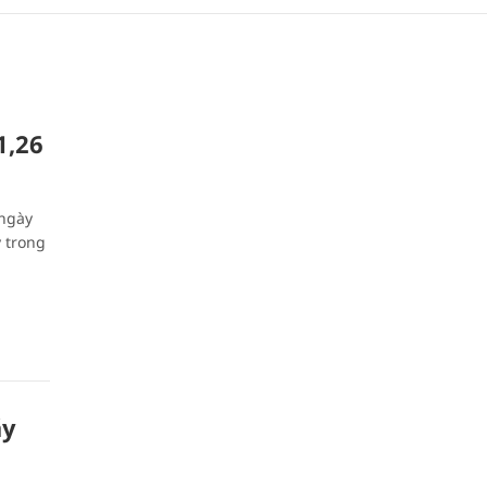
1,26
 ngày
 trong
áy