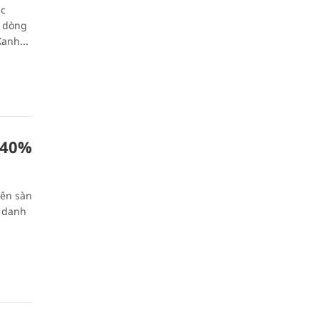
ác
t dòng
anh...
 40%
lên sàn
t danh