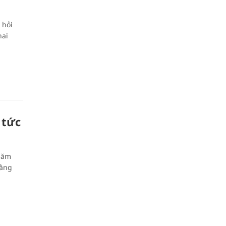
 hỏi
hai
 tức
năm
bằng