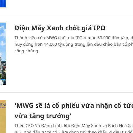
Điện Máy Xanh chốt giá IPO
Thành viên của MWG chốt giá IPO ở mức 80.000 đồng/cp, d
huy động hơn 14.000 tỷ đồng trong lần đầu chào bán cổ ph
công chúng.
'MWG sẽ là cổ phiếu vừa nhận cổ tứ
vừa tăng trưởng'
Theo CEO Vũ Đăng Linh, khi Điện Máy Xanh và Bách Hoá X
IPO, nhà đầu tư sẽ có 3 lựa chọn tuỳ theo khẩu vị đầu tư đối