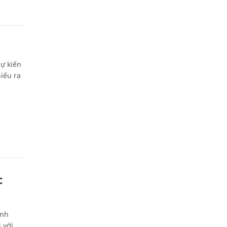
ự kiến
iếu ra
c
anh
 với