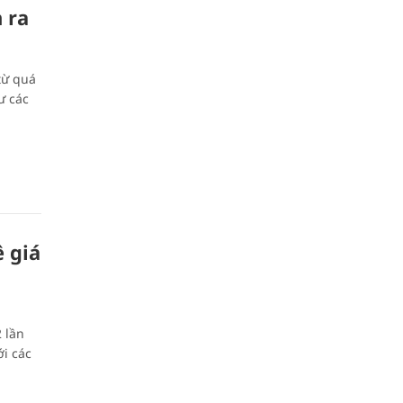
 ra
từ quá
ư các
 giá
 lần
ới các