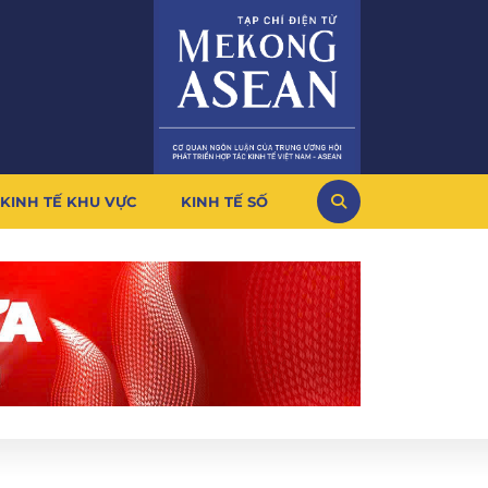
KINH TẾ KHU VỰC
KINH TẾ SỐ