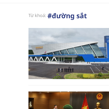
#đường sắt
Từ khoá: