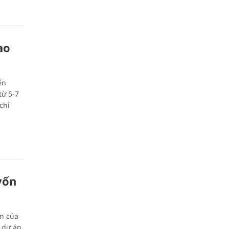
ao
ến
từ 5-7
chỉ
vốn
m
ận của
 dự án