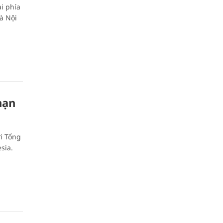
i phía
à Nội
nạn
ới Tổng
sia.