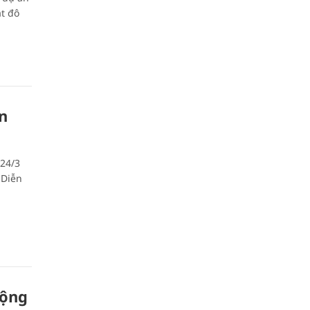
ắt đô
n
 24/3
 Diễn
rộng