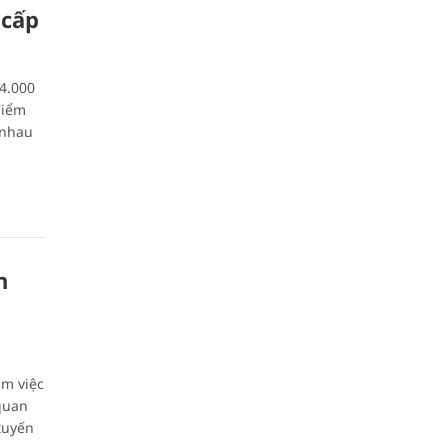
 cấp
4.000
điểm
 nhau
n
àm việc
quan
tuyến