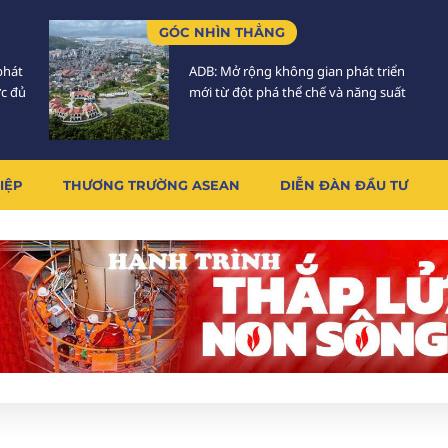
GÓC NHÌN THẲNG
phát
ADB: Mở rộng không gian phát triển
ực đủ
mới từ đột phá thể chế và năng suất
IỆP
THƯƠNG TRƯỜNG ASEAN
DIỄN ĐÀN ĐẦU TƯ