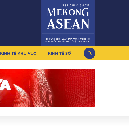
KINH TẾ KHU VỰC
KINH TẾ SỐ