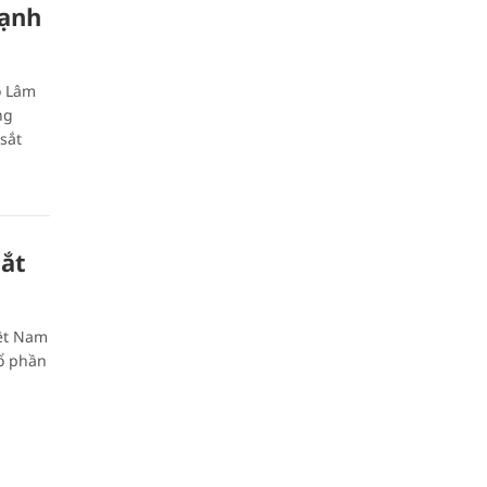
cạnh
ô Lâm
ng
sắt
sắt
iệt Nam
ổ phần