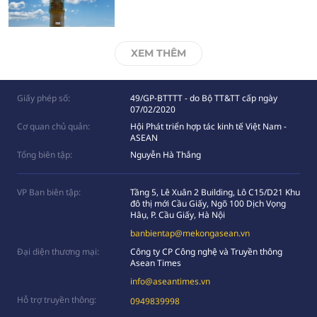
XEM THÊM
Giấy phép số:
49/GP-BTTTT - do Bộ TT&TT cấp ngày
07/02/2020
Cơ quan chủ quản:
Hội Phát triển hợp tác kinh tế Việt Nam -
ASEAN
Tổng biên tập:
Nguyễn Hà Thắng
VP Ban biên tập:
Tầng 5, Lê Xuân 2 Building, Lô C15/D21 Khu
đô thị mới Cầu Giấy, Ngõ 100 Dịch Vọng
Hâụ, P. Cầu Giấy, Hà Nội
banbientap@mekongasean.vn
Đại diện thương mại:
Công ty CP Công nghệ và Truyền thông
Asean Times
info@aseantimes.vn
Hỗ trợ truyền thông:
0949839998