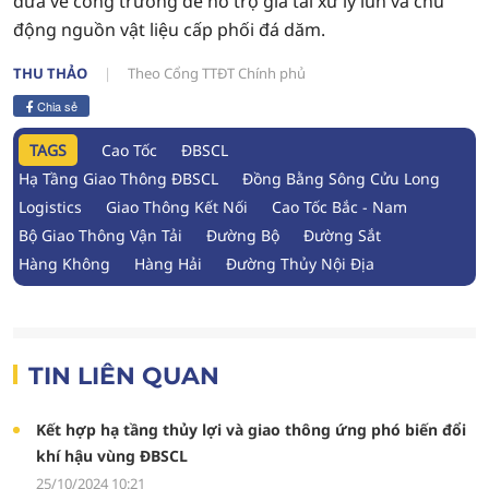
đưa về công trường để hỗ trợ gia tải xử lý lún và chủ
động nguồn vật liệu cấp phối đá dăm.
THU THẢO
Theo Cổng TTĐT Chính phủ
Chia sẻ
TAGS
Cao Tốc
ĐBSCL
Hạ Tầng Giao Thông ĐBSCL
Đồng Bằng Sông Cửu Long
Logistics
Giao Thông Kết Nối
Cao Tốc Bắc - Nam
Bộ Giao Thông Vận Tải
Đường Bộ
Đường Sắt
Hàng Không
Hàng Hải
Đường Thủy Nội Địa
TIN LIÊN QUAN
Kết hợp hạ tầng thủy lợi và giao thông ứng phó biến đổi
khí hậu vùng ĐBSCL
25/10/2024 10:21