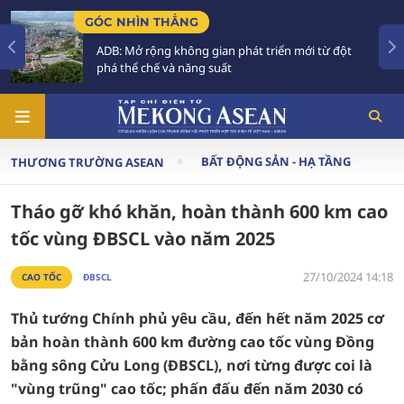
NG
TIÊU ĐIỂM
ng gian phát triển mới từ đột
Tăng trưởng trong kh
ăng suất
Phải xây dựng thực 
BẤT ĐỘNG SẢN - HẠ TẦNG
THƯƠNG TRƯỜNG ASEAN
Tháo gỡ khó khăn, hoàn thành 600 km cao
tốc vùng ĐBSCL vào năm 2025
27/10/2024 14:18
CAO TỐC
ĐBSCL
Thủ tướng Chính phủ yêu cầu, đến hết năm 2025 cơ
bản hoàn thành 600 km đường cao tốc vùng Đồng
bằng sông Cửu Long (ĐBSCL), nơi từng được coi là
"vùng trũng" cao tốc; phấn đấu đến năm 2030 có