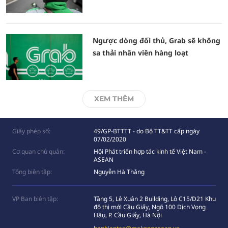
Ngược dòng đối thủ, Grab sẽ không
sa thải nhân viên hàng loạt
XEM THÊM
Giấy phép số:
49/GP-BTTTT - do Bộ TT&TT cấp ngày
07/02/2020
Cơ quan chủ quản:
Hội Phát triển hợp tác kinh tế Việt Nam -
ASEAN
Tổng biên tập:
Nguyễn Hà Thắng
VP Ban biên tập:
Tầng 5, Lê Xuân 2 Building, Lô C15/D21 Khu
đô thị mới Cầu Giấy, Ngõ 100 Dịch Vọng
Hâụ, P. Cầu Giấy, Hà Nội