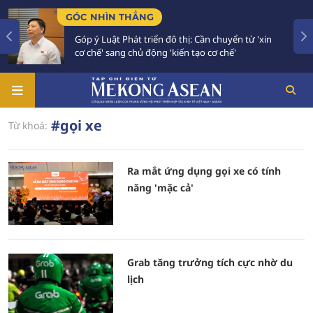
GÓC NHÌN THẲNG
Góp ý Luật Phát triển đô thị: Cần chuyển từ 'xin
cơ chế' sang chủ động 'kiến tạo cơ chế'
#gọi xe
Từ khoá:
Ra mắt ứng dụng gọi xe có tính
năng 'mặc cả'
Grab tăng trưởng tích cực nhờ du
lịch