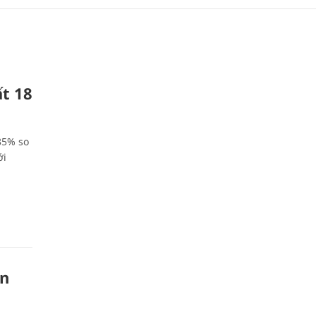
ất 18
35% so
ới
ận