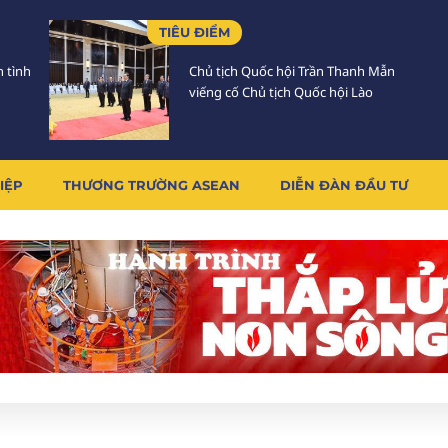
TIÊU ĐIỂM
h tình
Chủ tịch Quốc hội Trần Thanh Mẫn
viếng cố Chủ tịch Quốc hội Lào
IỆP
THƯƠNG TRƯỜNG ASEAN
DIỄN ĐÀN ĐẦU TƯ