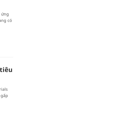
p ứng
ng có
tiêu
ials
 gấp