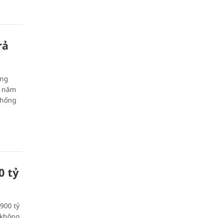
rả
ọng
g năm
thống
0 tỷ
900 tỷ
 không