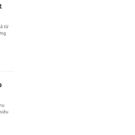
t
iả từ
hững
p
thu
 siêu