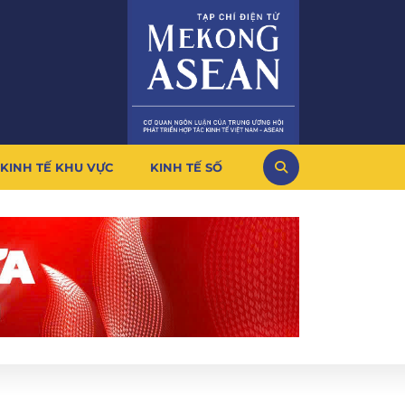
KINH TẾ KHU VỰC
KINH TẾ SỐ