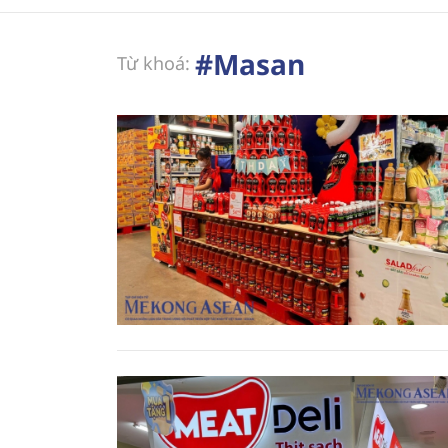
#Masan
Từ khoá: