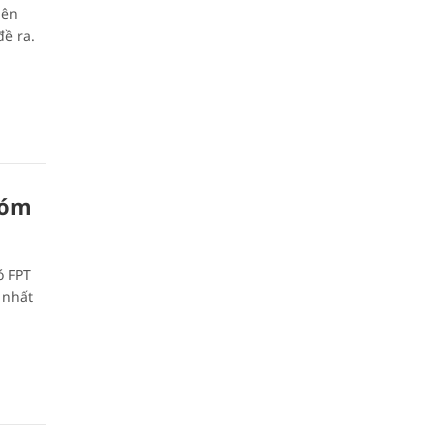
lên
đề ra.
hóm
ó FPT
 nhất