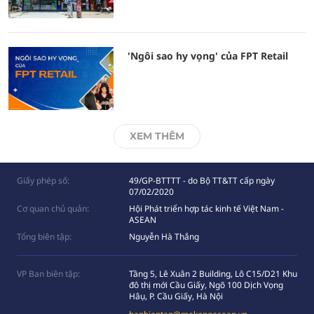
'Ngôi sao hy vọng' của FPT Retail
XEM THÊM
Giấy phép số:
49/GP-BTTTT - do Bộ TT&TT cấp ngày
07/02/2020
Cơ quan chủ quản:
Hội Phát triển hợp tác kinh tế Việt Nam -
ASEAN
Tổng biên tập:
Nguyễn Hà Thắng
VP Ban biên tập:
Tầng 5, Lê Xuân 2 Building, Lô C15/D21 Khu
đô thị mới Cầu Giấy, Ngõ 100 Dịch Vọng
Hâụ, P. Cầu Giấy, Hà Nội