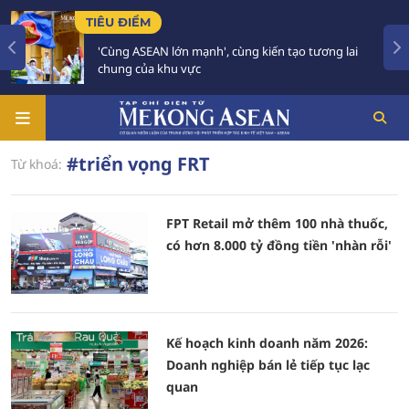
TIÊU ĐIỂM
'Cùng ASEAN lớn mạnh', cùng kiến tạo tương lai
chung của khu vực
#triển vọng FRT
Từ khoá:
FPT Retail mở thêm 100 nhà thuốc,
có hơn 8.000 tỷ đồng tiền 'nhàn rỗi'
Kế hoạch kinh doanh năm 2026:
Doanh nghiệp bán lẻ tiếp tục lạc
quan