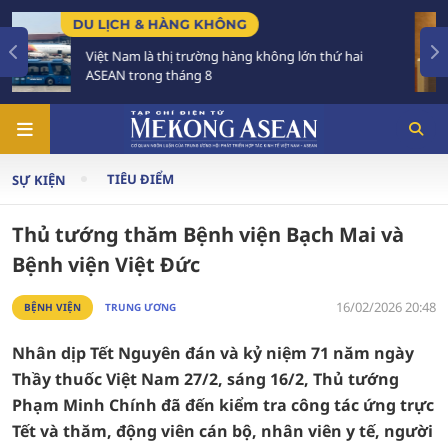
CHÍNH SÁCH
ông lớn thứ hai
Tạo khuôn khổ pháp lý ổn định, độ
triển các đô thị lớn
TIÊU ĐIỂM
SỰ KIỆN
Thủ tướng thăm Bệnh viện Bạch Mai và
Bệnh viện Việt Đức
16/02/2026 20:48
BỆNH VIỆN
TRUNG ƯƠNG
Nhân dịp Tết Nguyên đán và kỷ niệm 71 năm ngày
Thầy thuốc Việt Nam 27/2, sáng 16/2, Thủ tướng
Phạm Minh Chính đã đến kiểm tra công tác ứng trực
Tết và thăm, động viên cán bộ, nhân viên y tế, người