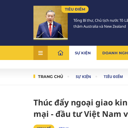
TIÊU ĐIỂM
Tổng Bí thư, Chủ tịch nước Tô 
thăm Australia và New Zealand
SỰ KIỆN
DOANH NGH
TRANG CHỦ
SỰ KIỆN
TIÊU ĐIỂM
Thúc đẩy ngoại giao kin
mại - đầu tư Việt Nam v