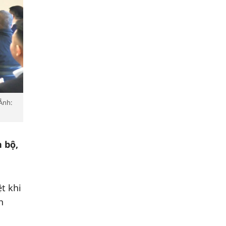
Ảnh:
 bộ,
t khi
h