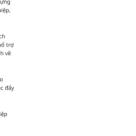
dựng
hiệp,
ch
bổ trợ
nh về
ho
úc đẩy
iệp