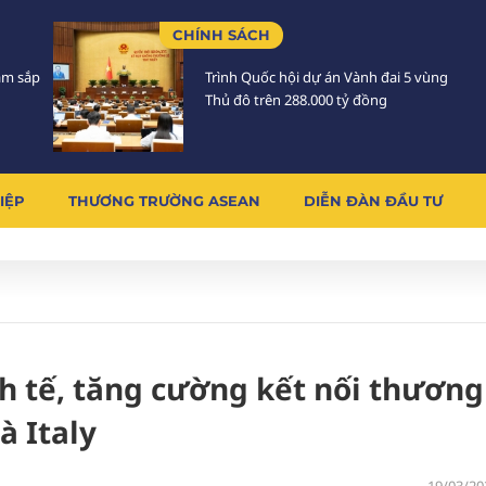
CHÍNH SÁCH
Lâm sắp
Trình Quốc hội dự án Vành đai 5 vùng
Thủ đô trên 288.000 tỷ đồng
IỆP
THƯƠNG TRƯỜNG ASEAN
DIỄN ĐÀN ĐẦU TƯ
h tế, tăng cường kết nối thương
à Italy