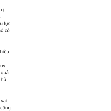
rị
.
u lực
hổ có
nhiều
g
huy
u quả
Thủ
 vai
 cộng