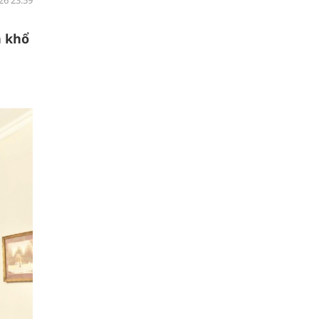
26 23:59
n khổ