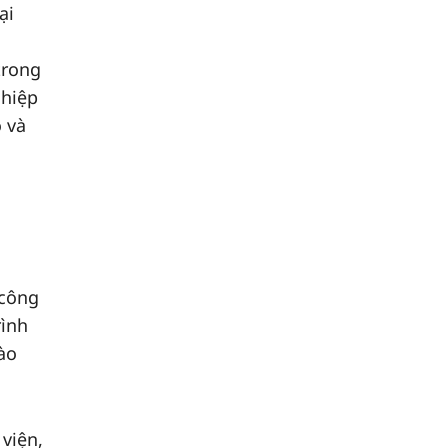
ại
trong
ghiệp
 và
 công
rình
ào
 viện,