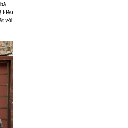
 bà
ệ kiều
ất với