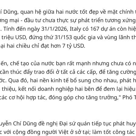
Dũng, quan hệ giữa hai nước tốt đẹp về mặt chính t
ơng mại - đầu tư chưa thực sự phát triển tương xứng
. Tính đến ngày 31/1/2026, Italy có 167 dự án còn hiệ
 triệu USD, đứng thứ 31/153 quốc gia và vùng lãnh t
i hai chiều chỉ đạt hơn 7 tỷ USD.
iến, chế tạo của nước bạn rất mạnh nhưng chưa có 
cần thúc đẩy trao đổi ở tất cả các cấp, để tăng cườn
ớc. Qua đó, hai nền kinh tế bổ sung cho nhau, phát 
ới thiệu, kết nối doanh nghiệp hai bên để đem lại hiệ
 các cơ hội hợp tác, đóng góp cho tăng trưởng," Phó 
yễn Chí Dũng đề nghị Đại sứ quán tiếp tục phát huy
 với cộng đồng người Việt ở sở tại; làm tốt công tác