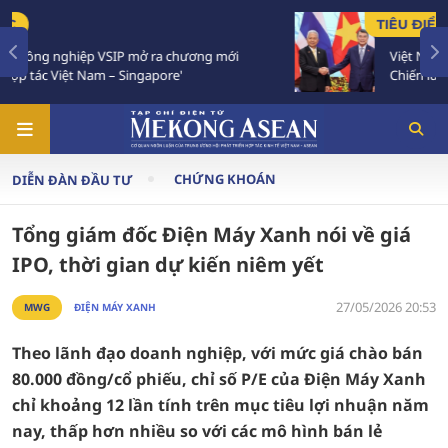
TIÊU ĐIỂM
Việt Nam - Thái Lan nhất trí triển khai thực chất
Chiến lược 'Ba kết nối'
CHỨNG KHOÁN
DIỄN ĐÀN ĐẦU TƯ
Tổng giám đốc Điện Máy Xanh nói về giá
IPO, thời gian dự kiến niêm yết
27/05/2026 20:53
MWG
ĐIỆN MÁY XANH
Theo lãnh đạo doanh nghiệp, với mức giá chào bán
80.000 đồng/cổ phiếu, chỉ số P/E của Điện Máy Xanh
chỉ khoảng 12 lần tính trên mục tiêu lợi nhuận năm
nay, thấp hơn nhiều so với các mô hình bán lẻ