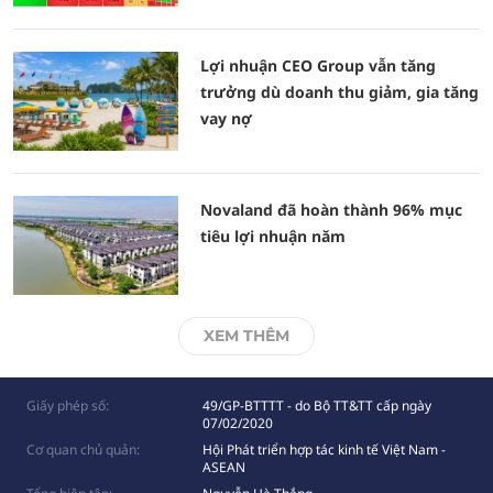
Lợi nhuận CEO Group vẫn tăng
trưởng dù doanh thu giảm, gia tăng
vay nợ
Novaland đã hoàn thành 96% mục
tiêu lợi nhuận năm
XEM THÊM
Giấy phép số:
49/GP-BTTTT - do Bộ TT&TT cấp ngày
07/02/2020
Cơ quan chủ quản:
Hội Phát triển hợp tác kinh tế Việt Nam -
ASEAN