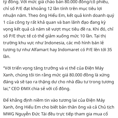
tỷ đồng. Với mức giá chào bán 80.000 đồng/cổ phiếu,
chỉ số P/E đạt khoảng 12 lần tính trên mục tiêu lợi
nhuận năm. Theo ông Hiểu Em, kết quả kinh doanh quý
1 của công ty rất khả quan và ban lãnh đạo đang kỳ
vọng kết quả cả năm sẽ vượt mục tiêu đề ra. Khi đó, chỉ
số P/E thực tế có thể giảm xuống mức 10 lần. Tại thị
trường khu vực như Indonesia, các mô hình bán lẻ
tương tự như Alfamart hay Indomaret có P/E lên tới 35
lần.
“Với triển vọng tăng trưởng và vị thế của Điện Máy
Xanh, chúng tôi tin rằng mức giá 80.000 đồng là xứng
đáng và sẽ tạo ra thặng dư cho nhà đầu tư trong tương
lai,” CEO ĐMX chia sẻ với cổ đông.
Để khẳng định niềm tin vào tương lai của Điện Máy
Xanh, ông Hiểu Em cho biết bản thân ông và cả Chủ tịch
MWG Nguyễn Đức Tài đều trực tiếp tham gia mua cổ