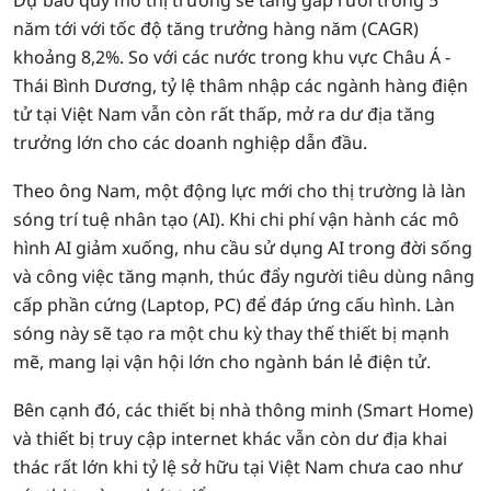
Dự báo quy mô thị trường sẽ tăng gấp rưỡi trong 5
năm tới với tốc độ tăng trưởng hàng năm (CAGR)
khoảng 8,2%. So với các nước trong khu vực Châu Á -
Thái Bình Dương, tỷ lệ thâm nhập các ngành hàng điện
tử tại Việt Nam vẫn còn rất thấp, mở ra dư địa tăng
trưởng lớn cho các doanh nghiệp dẫn đầu.
Theo ông Nam, một động lực mới cho thị trường là làn
sóng trí tuệ nhân tạo (AI). Khi chi phí vận hành các mô
hình AI giảm xuống, nhu cầu sử dụng AI trong đời sống
và công việc tăng mạnh, thúc đẩy người tiêu dùng nâng
cấp phần cứng (Laptop, PC) để đáp ứng cấu hình. Làn
sóng này sẽ tạo ra một chu kỳ thay thế thiết bị mạnh
mẽ, mang lại vận hội lớn cho ngành bán lẻ điện tử.
Bên cạnh đó, các thiết bị nhà thông minh (Smart Home)
và thiết bị truy cập internet khác vẫn còn dư địa khai
thác rất lớn khi tỷ lệ sở hữu tại Việt Nam chưa cao như