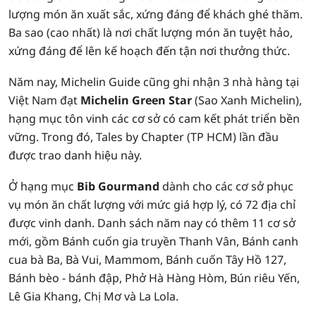
lượng món ăn xuất sắc, xứng đáng để khách ghé thăm.
Ba sao (cao nhất) là nơi chất lượng món ăn tuyệt hảo,
xứng đáng để lên kế hoạch đến tận nơi thưởng thức.
Năm nay, Michelin Guide cũng ghi nhận 3 nhà hàng tại
Việt Nam đạt
Michelin Green Star
(Sao Xanh Michelin),
hạng mục tôn vinh các cơ sở có cam kết phát triển bền
vững. Trong đó, Tales by Chapter (TP HCM) lần đầu
được trao danh hiệu này.
Ở hạng mục
Bib Gourmand
dành cho các cơ sở phục
vụ món ăn chất lượng với mức giá hợp lý, có 72 địa chỉ
được vinh danh. Danh sách năm nay có thêm 11 cơ sở
mới, gồm Bánh cuốn gia truyền Thanh Vân, Bánh canh
cua bà Ba, Bà Vui, Mammom, Bánh cuốn Tây Hồ 127,
Bánh bèo - bánh đập, Phở Hà Hàng Hòm, Bún riêu Yến,
Lê Gia Khang, Chị Mơ và La Lola.