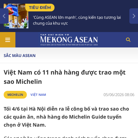
TIÊU ĐIỂM
', cùng kiến tạo tương lai
59 năm ASEAN: Giữ vững 
tương lai
SẮC MÀU ASEAN
Việt Nam có 11 nhà hàng được trao một
sao Michelin
05/06/2026 08:06
MICHELIN
VIỆT NAM
Tối 4/6 tại Hà Nội diễn ra lễ công bố và trao sao cho
các quán ăn, nhà hàng do Michelin Guide tuyển
chọn ở Việt Nam.