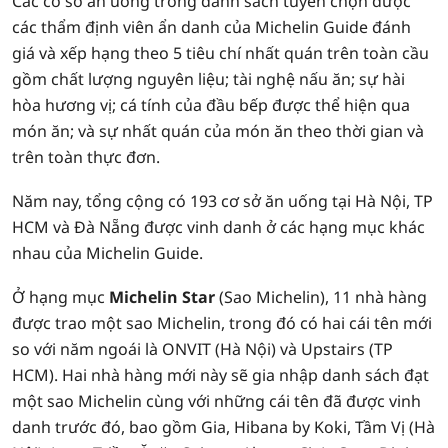
Các cơ sở ăn uống trong danh sách tuyển chọn được
các thẩm định viên ẩn danh của Michelin Guide đánh
giá và xếp hạng theo 5 tiêu chí nhất quán trên toàn cầu
gồm chất lượng nguyên liệu; tài nghệ nấu ăn; sự hài
hòa hương vị; cá tính của đầu bếp được thể hiện qua
món ăn; và sự nhất quán của món ăn theo thời gian và
trên toàn thực đơn.
Năm nay, tổng cộng có 193 cơ sở ăn uống tại Hà Nội, TP
HCM và Đà Nẵng được vinh danh ở các hạng mục khác
nhau của Michelin Guide.
Ở hạng mục
Michelin Star
(Sao Michelin), 11 nhà hàng
được trao một sao Michelin, trong đó có hai cái tên mới
so với năm ngoái là ONVIT (Hà Nội) và Upstairs (TP
HCM). Hai nhà hàng mới này sẽ gia nhập danh sách đạt
một sao Michelin cùng với những cái tên đã được vinh
danh trước đó, bao gồm Gia, Hibana by Koki, Tầm Vị (Hà