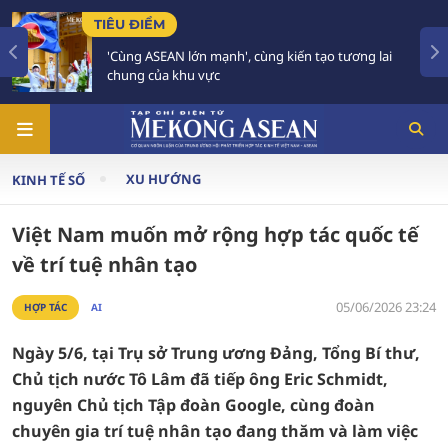
TIÊU ĐIỂM
ạnh', cùng kiến tạo tương lai
59 năm ASEAN: Giữ vữn
c
tương lai
XU HƯỚNG
KINH TẾ SỐ
Việt Nam muốn mở rộng hợp tác quốc tế
về trí tuệ nhân tạo
05/06/2026 23:24
HỢP TÁC
AI
Ngày 5/6, tại Trụ sở Trung ương Đảng, Tổng Bí thư,
Chủ tịch nước Tô Lâm đã tiếp ông Eric Schmidt,
nguyên Chủ tịch Tập đoàn Google, cùng đoàn
chuyên gia trí tuệ nhân tạo đang thăm và làm việc