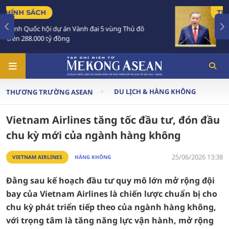
TIÊU ĐIỂM
ủ đô
Tổng Bí thư, Chủ tịch nước Tô Lâm sắp thăm
Australia và New Zealand
DU LỊCH & HÀNG KHÔNG
THƯƠNG TRƯỜNG ASEAN
Vietnam Airlines tăng tốc đầu tư, đón đầu
chu kỳ mới của ngành hàng không
25/06/2026 13:38
VIETNAM AIRLINES
HÀNG KHÔNG
Đằng sau kế hoạch đầu tư quy mô lớn mở rộng đội
bay của Vietnam Airlines là chiến lược chuẩn bị cho
chu kỳ phát triển tiếp theo của ngành hàng không,
với trọng tâm là tăng năng lực vận hành, mở rộng