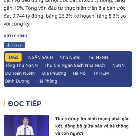
dịch vụ tiêu dùng xã hội ước đạt 21.000 tỷ đồng, tăng
gần 16%. Tổng vốn đầu tư thực hiện trên địa bàn ước
đạt 9.744 tỷ đồng, bằng 26,3% kế hoạch, tăng 8,3% so
với cùng kỳ.
KIỀU CHINH
Chia sẻ
TAGS
NGÂN SÁCH
Nhà Nước
Thu NSNN
Tổng Thu NSNN
Thu Chi Ngân Sách Nhà Nước
NSNN
Dự Toán NSNN
Địa Phương
Hà Nội
TP HCM
Bình Dương
Hải Phòng
ĐỌC TIẾP
Thủ tướng: An ninh mạng phải gắn
kết, đồng bộ giữa bảo vệ hệ thống
và con người