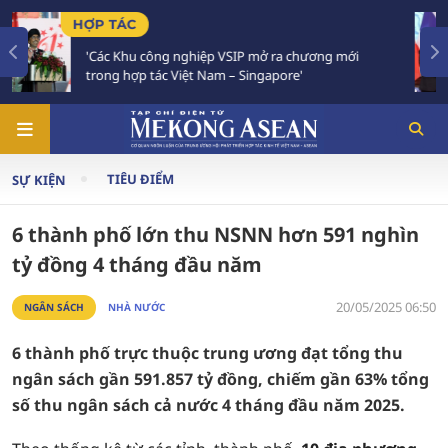
TIÊU ĐIỂM
a chương mới
Việt Nam - Thái Lan nhất trí triển khai
re'
Chiến lược 'Ba kết nối'
TIÊU ĐIỂM
SỰ KIỆN
6 thành phố lớn thu NSNN hơn 591 nghìn
tỷ đồng 4 tháng đầu năm
20/05/2025 06:50
NGÂN SÁCH
NHÀ NƯỚC
6 thành phố trực thuộc trung ương đạt tổng thu
ngân sách gần 591.857 tỷ đồng, chiếm gần 63% tổng
số thu ngân sách cả nước 4 tháng đầu năm 2025.