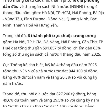
Theo thống kê từ các tỉnh, thành phố,
10 địa phương
dẫn đầu
về thu ngân sách Nhà nước (NSNN) trong 4
tháng đầu năm gồm: Hà Nội, TP HCM, Hải Phòng, Bà Rịa
- Vũng Tàu, Bình Dương, Đồng Nai, Quảng Ninh, Bắc
Ninh, Thanh Hoá và Hưng Yên.
Trong khi đó,
6 thành phố trực thuộc trung ương
gồm: Hà Nội, TP HCM, Đà Nẵng, Hải Phòng, Cần Thơ, TP
Huế đạt tổng thu gần 591.857 tỷ đồng, chiếm gần 63%
tổng số thu ngân sách cả nước 4 tháng đầu năm 2025.
Cục Thống kê cho biết, luỹ kế 4 tháng đầu năm 2025,
tổng thu NSNN của cả nước ước đạt 944.100 tỷ đồng,
bằng 48% dự toán năm và tăng 26,3% so với cùng kỳ
năm trước.
Trong đó, thu nội địa ước đạt 827.200 tỷ đồng, bằng
49,6% dự toán năm và tăng 29,5% so với cùng kỳ năm
trước; thu từ dầu thô ước đạt 17.300 tỷ đồng, bằng