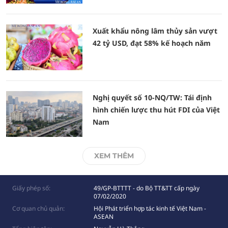
Xuất khẩu nông lâm thủy sản vượt
42 tỷ USD, đạt 58% kế hoạch năm
Nghị quyết số 10-NQ/TW: Tái định
hình chiến lược thu hút FDI của Việt
Nam
XEM THÊM
Giấy phép số:
49/GP-BTTTT - do Bộ TT&TT cấp ngày
07/02/2020
Cơ quan chủ quản:
Hội Phát triển hợp tác kinh tế Việt Nam -
ASEAN