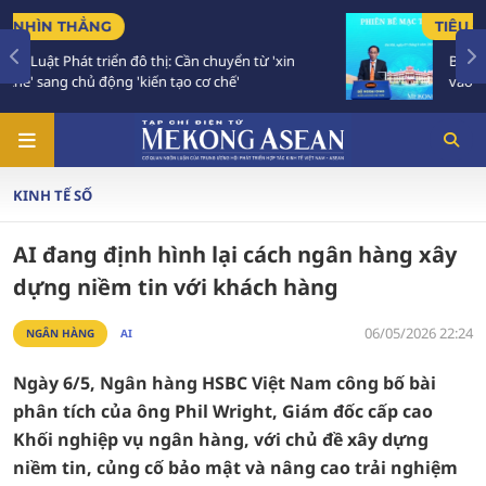
TIÊU ĐIỂM
Bế mạc Hội nghị Ngoại giao 33: Đối ngoại bước
vào giai đoạn hành động mới
KINH TẾ SỐ
AI đang định hình lại cách ngân hàng xây
dựng niềm tin với khách hàng
06/05/2026 22:24
NGÂN HÀNG
AI
Ngày 6/5, Ngân hàng HSBC Việt Nam công bố bài
phân tích của ông Phil Wright, Giám đốc cấp cao
Khối nghiệp vụ ngân hàng, với chủ đề xây dựng
niềm tin, củng cố bảo mật và nâng cao trải nghiệm