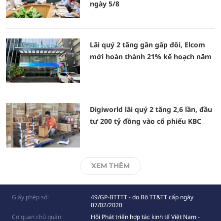
ngày 5/8
Lãi quý 2 tăng gần gấp đôi, Elcom
mới hoàn thành 21% kế hoạch năm
Digiworld lãi quý 2 tăng 2,6 lần, đầu
tư 200 tỷ đồng vào cổ phiếu KBC
XEM THÊM
Giấy phép số:
49/GP-BTTTT - do Bộ TT&TT cấp ngày
07/02/2020
Cơ quan chủ quản:
Hội Phát triển hợp tác kinh tế Việt Nam -