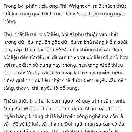
Trong bài phân tích, ông Phil Wright chỉ ra 3 thách thức
cốt lõi trong quá trình triển khai AI an toàn trong ngân
hàng.
Thứ nhất là rủi ro dữ liệu, bởi AI phụ thuộc vào chất
lượng dữ liệu, nguồn gốc dữ liệu và khả năng kiểm soát
truy cập. Theo đại diện HSBC, nếu không thể xác định
dữ liệu đến từ đâu, ai đã can thiệp và dữ liệu có phù hợp
với mục đích sử dụng hay không, nền tảng AI sẽ thiếu
độ tin cậy. Vì vậy, các biện pháp kiểm soát quyền riêng
tư và quản trị dữ liệu chặt chẽ được xem là yêu cầu nền
tảng, thay vì chỉ là yếu tố bổ sung.
Thách thức thứ hai là con người và quy trình vận hành.
Ông Phil Wright cho rằng ứng dụng AI an toàn trong
ngân hàng không chỉ là bài toán công nghệ mà còn là
vấn đề về kỷ luật vận hành. Đội ngũ nhân sự cần có đủ
kỹ năng để xây dựng, thẩm định mô hình và quản lý