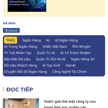
tiệm cận chuẩn mực toàn
cầu
HÀ ANH
Chia sẻ
TAGS
Ngân Hàng
AI
AI Ngân Hàng
AI Trong Ngân Hàng
HSBC Việt Nam
Phil Wright
Trí Tuệ Nhân Tạo
Quản Trị AI
AI Có Trách Nhiệm
Bảo Mật Dữ Liệu
Quản Trị Rủi Ro AI
Ngân Hàng Số
Dữ Liệu Khách Hàng
AI Tạo Sinh
GenAI
Chuyển Đổi Số Ngân Hàng
Công Nghệ Tài Chính
ĐỌC TIẾP
Yeah1 giải thể một công ty con
trong lĩnh vực quảng cáo