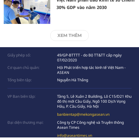
30% GDP vào năm 2030
XEM THÊM
Giấy phép số:
49/GP-BTTTT - do Bộ TT&TT cấp ngày
07/02/2020
Cơ quan chủ quản:
Hội Phát triển hợp tác kinh tế Việt Nam -
ASEAN
Tổng biên tập:
Nguyễn Hà Thắng
VP Ban biên tập:
Tầng 5, Lê Xuân 2 Building, Lô C15/D21 Khu
đô thị mới Cầu Giấy, Ngõ 100 Dịch Vọng
Hâụ, P. Cầu Giấy, Hà Nội
banbientap@mekongasean.vn
Đại diện thương mại:
Công ty CP Công nghệ và Truyền thông
Asean Times
info@aseantimes.vn