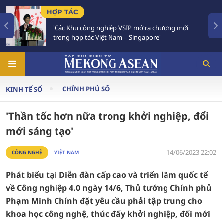
TIÊU ĐIỂM
VSIP mở ra chương mới
Việt Nam - Thái Lan nhất trí
 – Singapore'
Chiến lược 'Ba kết nối'
CHÍNH PHỦ SỐ
KINH TẾ SỐ
'Thần tốc hơn nữa trong khởi nghiệp, đổi
mới sáng tạo'
14/06/2023 22:02
CÔNG NGHỆ
VIỆT NAM
Phát biểu tại Diễn đàn cấp cao và triển lãm quốc tế
về Công nghiệp 4.0 ngày 14/6, Thủ tướng Chính phủ
Phạm Minh Chính đặt yêu cầu phải tập trung cho
khoa học công nghệ, thúc đẩy khởi nghiệp, đổi mới