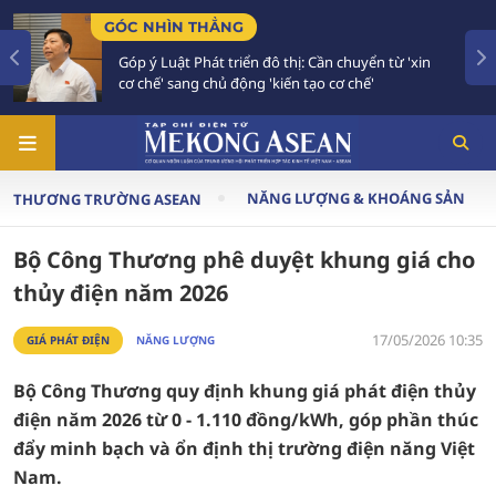
GÓC NHÌN THẲNG
Góp ý Luật Phát triển đô thị: Cần chuyển từ 'xin
cơ chế' sang chủ động 'kiến tạo cơ chế'
NĂNG LƯỢNG & KHOÁNG SẢN
THƯƠNG TRƯỜNG ASEAN
Bộ Công Thương phê duyệt khung giá cho
thủy điện năm 2026
17/05/2026 10:35
GIÁ PHÁT ĐIỆN
NĂNG LƯỢNG
Bộ Công Thương quy định khung giá phát điện thủy
điện năm 2026 từ 0 - 1.110 đồng/kWh, góp phần thúc
đẩy minh bạch và ổn định thị trường điện năng Việt
Nam.