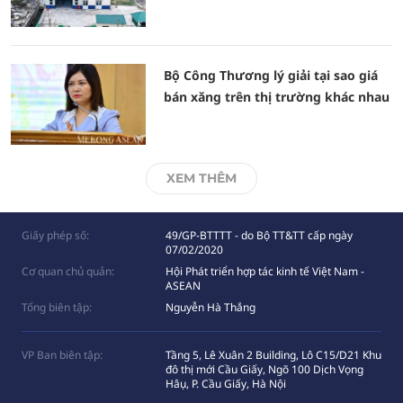
Bộ Công Thương lý giải tại sao giá
bán xăng trên thị trường khác nhau
XEM THÊM
Giấy phép số:
49/GP-BTTTT - do Bộ TT&TT cấp ngày
07/02/2020
Cơ quan chủ quản:
Hội Phát triển hợp tác kinh tế Việt Nam -
ASEAN
Tổng biên tập:
Nguyễn Hà Thắng
VP Ban biên tập:
Tầng 5, Lê Xuân 2 Building, Lô C15/D21 Khu
đô thị mới Cầu Giấy, Ngõ 100 Dịch Vọng
Hâụ, P. Cầu Giấy, Hà Nội