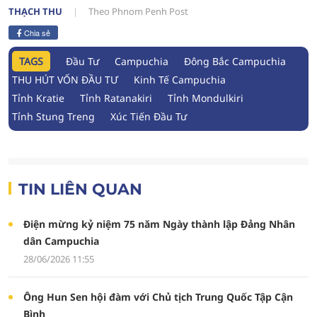
THẠCH THU
Theo Phnom Penh Post
Chia sẻ
TAGS
Đầu Tư
Campuchia
Đông Bắc Campuchia
THU HÚT VỐN ĐẦU TƯ
Kinh Tế Campuchia
Tỉnh Kratie
Tỉnh Ratanakiri
Tỉnh Mondulkiri
Tỉnh Stung Treng
Xúc Tiến Đầu Tư
TIN LIÊN QUAN
Điện mừng kỷ niệm 75 năm Ngày thành lập Đảng Nhân
dân Campuchia
28/06/2026 11:55
Ông Hun Sen hội đàm với Chủ tịch Trung Quốc Tập Cận
Bình