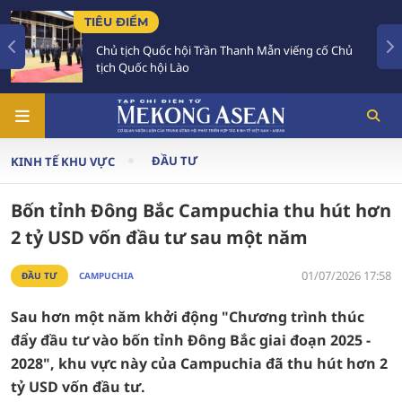
TIÊU ĐIỂM
 Trần Thanh Mẫn viếng cố Chủ
Chủ tịch Quốc hội Lào
đậm đối với Việt Nam
ĐẦU TƯ
KINH TẾ KHU VỰC
Bốn tỉnh Đông Bắc Campuchia thu hút hơn
2 tỷ USD vốn đầu tư sau một năm
01/07/2026 17:58
ĐẦU TƯ
CAMPUCHIA
Sau hơn một năm khởi động "Chương trình thúc
đẩy đầu tư vào bốn tỉnh Đông Bắc giai đoạn 2025 -
2028", khu vực này của Campuchia đã thu hút hơn 2
tỷ USD vốn đầu tư.