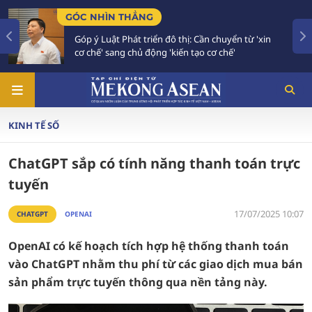
GÓC NHÌN THẲNG
Góp ý Luật Phát triển đô thị: Cần chuyển từ 'xin
cơ chế' sang chủ động 'kiến tạo cơ chế'
KINH TẾ SỐ
ChatGPT sắp có tính năng thanh toán trực
tuyến
17/07/2025 10:07
CHATGPT
OPENAI
OpenAI có kế hoạch tích hợp hệ thống thanh toán
vào ChatGPT nhằm thu phí từ các giao dịch mua bán
sản phẩm trực tuyến thông qua nền tảng này.