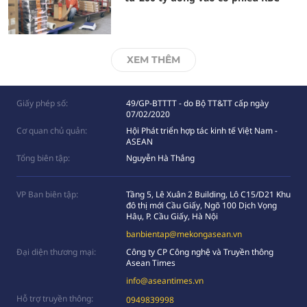
XEM THÊM
Giấy phép số:
49/GP-BTTTT - do Bộ TT&TT cấp ngày
07/02/2020
Cơ quan chủ quản:
Hội Phát triển hợp tác kinh tế Việt Nam -
ASEAN
Tổng biên tập:
Nguyễn Hà Thắng
VP Ban biên tập:
Tầng 5, Lê Xuân 2 Building, Lô C15/D21 Khu
đô thị mới Cầu Giấy, Ngõ 100 Dịch Vọng
Hâụ, P. Cầu Giấy, Hà Nội
banbientap@mekongasean.vn
Đại diện thương mại:
Công ty CP Công nghệ và Truyền thông
Asean Times
info@aseantimes.vn
Hỗ trợ truyền thông:
0949839998