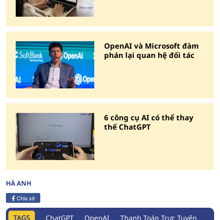
OpenAI và Microsoft đàm
phán lại quan hệ đối tác
6 công cụ AI có thể thay
thế ChatGPT
HÀ ANH
Chia sẻ
TAGS
ChatGPT
OpenAI
Thanh Toán Trực Tuyến