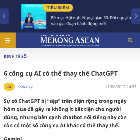
TIÊU ĐIỂM
Bế mạc Hội nghị Ngoại giao 33: Đối ngoại bước
vào giai đoạn hành động mới
KINH TẾ SỐ
6 công cụ AI có thể thay thế ChatGPT
11/06/2025 14:53
AI
CÔNG CỤ
Sự cố ChatGPT bị “sập” trên diện rộng trong ngày
hôm qua đã gây ra không ít bất tiện cho người
dùng, nhưng bên cạnh chatbot nổi tiếng này còn
còn có một số công cụ AI khác có thể thay thế.
Gemini