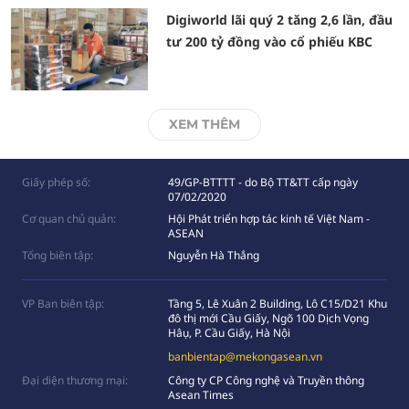
Digiworld lãi quý 2 tăng 2,6 lần, đầu
tư 200 tỷ đồng vào cổ phiếu KBC
XEM THÊM
Giấy phép số:
49/GP-BTTTT - do Bộ TT&TT cấp ngày
07/02/2020
Cơ quan chủ quản:
Hội Phát triển hợp tác kinh tế Việt Nam -
ASEAN
Tổng biên tập:
Nguyễn Hà Thắng
VP Ban biên tập:
Tầng 5, Lê Xuân 2 Building, Lô C15/D21 Khu
đô thị mới Cầu Giấy, Ngõ 100 Dịch Vọng
Hâụ, P. Cầu Giấy, Hà Nội
banbientap@mekongasean.vn
Đại diện thương mại:
Công ty CP Công nghệ và Truyền thông
Asean Times