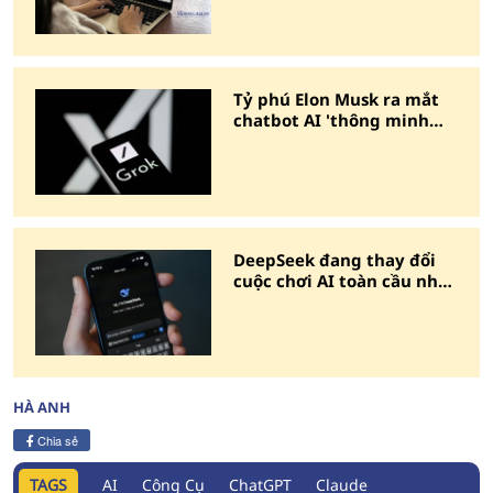
Tỷ phú Elon Musk ra mắt
chatbot AI 'thông minh
nhất trái đất'
DeepSeek đang thay đổi
cuộc chơi AI toàn cầu như
thế nào?
HÀ ANH
Chia sẻ
TAGS
AI
Công Cụ
ChatGPT
Claude