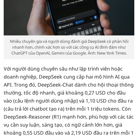
Nhiều chuyên gia và người dùng đánh giá DeepSeek có phản hồi
nhanh hơn, chính xác hơn so với các công cụ AI đình đám như
ChatGPT của OpenAI, Gemini của Google. Ảnh: New York Times.
Với người dùng chuyên sâu như lập trình viên hoặc
doanh nghiệp, DeepSeek cung cấp hai mô hình AI qua
API. Trong đó, DeepSeek‑Chat dành cho hội thoại thông
thường, tốc độ nhanh, giá khoảng 0,27 USD cho đầu
vào (câu lệnh người dùng nhập) và 1,10 USD cho đầu ra
(câu trả lời chatbot tạo ra) trên mỗi 1 triệu tokens. Còn
DeepSeek‑Reasoner (R1) mạnh hơn, phù hợp với các tác
vụ cần suy luận, sáng tạo, có ngữ cảnh lớn hơn, giá
khoảng 0,55 USD đầu vào và 2,19 USD đầu ra trên mỗi 1