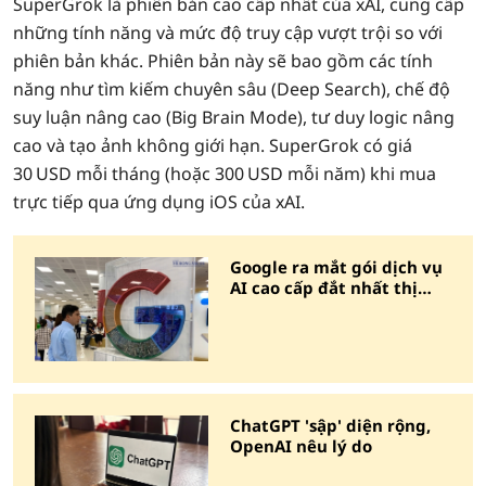
SuperGrok là phiên bản cao cấp nhất của xAI, cung cấp
những tính năng và mức độ truy cập vượt trội so với
phiên bản khác. Phiên bản này sẽ bao gồm các tính
năng như tìm kiếm chuyên sâu (Deep Search), chế độ
suy luận nâng cao (Big Brain Mode), tư duy logic nâng
cao và tạo ảnh không giới hạn. SuperGrok có giá
30 USD mỗi tháng (hoặc 300 USD mỗi năm) khi mua
trực tiếp qua ứng dụng iOS của xAI.
Google ra mắt gói dịch vụ
AI cao cấp đắt nhất thị
trường
ChatGPT 'sập' diện rộng,
OpenAI nêu lý do