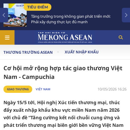
CHÍNH SÁCH
ng gian phát triển mới:
Trình Quốc hội dự án Vàn
ực đủ mạnh
trên 288.000 tỷ đồng
XUẤT NHẬP KHẨU
THƯƠNG TRƯỜNG ASEAN
Cơ hội mở rộng hợp tác giao thương Việt
Nam - Campuchia
10/05/2026 16:26
GIAO THƯƠNG
VIỆT NAM
Ngày 15/5 tới, Hội nghị Xúc tiến thương mại, thúc
đẩy xuất nhập khẩu khu vực miền Nam năm 2026
với chủ đề “Tăng cường kết nối chuỗi cung ứng và
phát triển thương mại biên giới bền vững Việt Nam