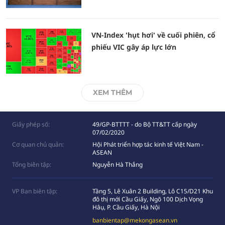
VN-Index 'hụt hơi' về cuối phiên, cổ
phiếu VIC gây áp lực lớn
XEM THÊM
Giấy phép số:
49/GP-BTTTT - do Bộ TT&TT cấp ngày
07/02/2020
Cơ quan chủ quản:
Hội Phát triển hợp tác kinh tế Việt Nam -
ASEAN
Tổng biên tập:
Nguyễn Hà Thắng
VP Ban biên tập:
Tầng 5, Lê Xuân 2 Building, Lô C15/D21 Khu
đô thị mới Cầu Giấy, Ngõ 100 Dịch Vọng
Hâụ, P. Cầu Giấy, Hà Nội
banbientap@mekongasean.vn