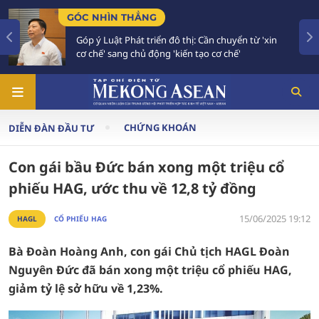
GÓC NHÌN THẲNG
Góp ý Luật Phát triển đô thị: Cần chuyển từ 'xin
cơ chế' sang chủ động 'kiến tạo cơ chế'
CHỨNG KHOÁN
DIỄN ĐÀN ĐẦU TƯ
Con gái bầu Đức bán xong một triệu cổ
phiếu HAG, ước thu về 12,8 tỷ đồng
15/06/2025 19:12
HAGL
CỔ PHIẾU HAG
Bà Đoàn Hoàng Anh, con gái Chủ tịch HAGL Đoàn
Nguyên Đức đã bán xong một triệu cổ phiếu HAG,
giảm tỷ lệ sở hữu về 1,23%.