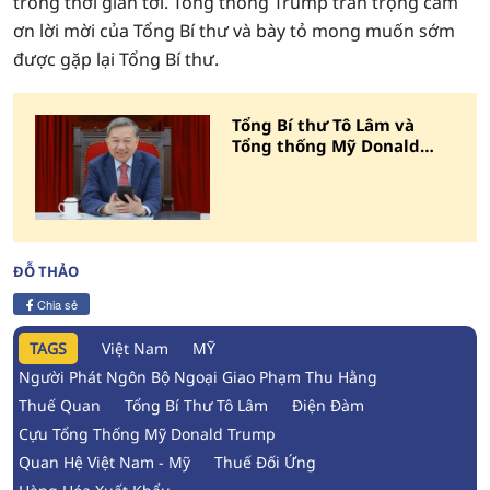
trong thời gian tới. Tổng thống Trump trân trọng cảm
ơn lời mời của Tổng Bí thư và bày tỏ mong muốn sớm
được gặp lại Tổng Bí thư.
Tổng Bí thư Tô Lâm và
Tổng thống Mỹ Donald
Trump điện đàm
ĐỖ THẢO
Chia sẻ
TAGS
Việt Nam
MỸ
Người Phát Ngôn Bộ Ngoại Giao Phạm Thu Hằng
Thuế Quan
Tổng Bí Thư Tô Lâm
Điện Đàm
Cựu Tổng Thống Mỹ Donald Trump
Quan Hệ Việt Nam - Mỹ
Thuế Đối Ứng