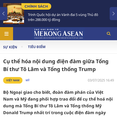
H SÁCH
TIÊU ĐIỂ
h Quốc hội dự án Vành đai 5 vùng Thủ đô
Tổng Bí 
 288.000 tỷ đồng
Australi
TIÊU ĐIỂM
SỰ KIỆN
Cụ thể hóa nội dung điện đàm giữa Tổng
Bí thư Tô Lâm và Tổng thống Trump
03/07/2025 16:49
VIỆT NAM
MỸ
Bộ Ngoại giao cho biết, đoàn đàm phán của Việt
Nam và Mỹ đang phối hợp trao đổi để cụ thể hoá nội
dung mà Tổng Bí thư Tô Lâm và Tổng thống Mỹ
Donald Trump nhất trí trong cuộc điện đàm ngày