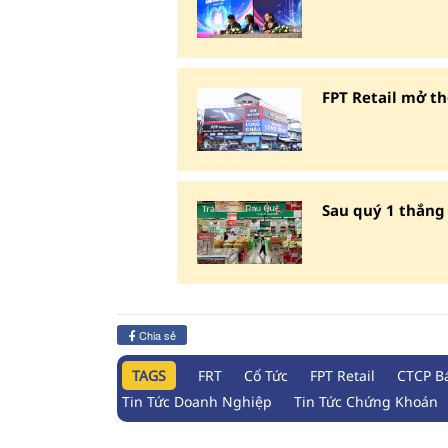
FPT Retail mở th
Sau quý 1 thắng 
Chia sẻ
TAGS
FRT
Cổ Tức
FPT Retail
CTCP Bá
Tin Tức Doanh Nghiệp
Tin Tức Chứng Khoán