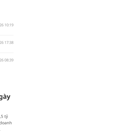
26 10:19
26 17:38
26 08:39
ngày
5 tỷ
 doanh
.