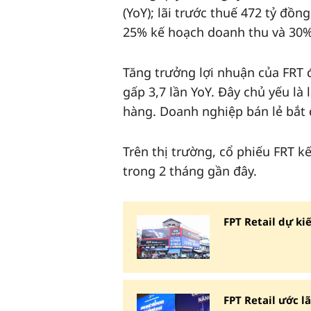
(YoY); lãi trước thuế 472 tỷ đồ
25% kế hoạch doanh thu và 30%
Tăng trưởng lợi nhuận của FRT đ
gấp 3,7 lần YoY. Đây chủ yếu là 
hàng. Doanh nghiệp bán lẻ bắt đ
Trên thị trường, cổ phiếu FRT 
trong 2 tháng gần đây.
FPT Retail dự ki
FPT Retail ước l