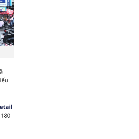
mã
iếu
etail
 180