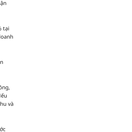
uận
 tại
 doanh
ên
ồng,
Nếu
thu và
ước