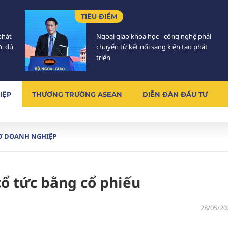
TIÊU ĐIỂM
phát
Ngoại giao khoa học - công nghệ phải
ực đủ
chuyển từ kết nối sang kiến tạo phát
triển
IỆP
THƯƠNG TRƯỜNG ASEAN
DIỄN ĐÀN ĐẦU TƯ
Ơ DOANH NGHIỆP
 cổ tức bằng cổ phiếu
28/05/20