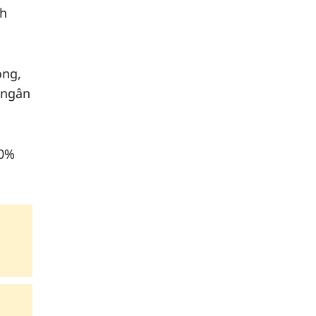
nh
ồng,
i ngân
20%