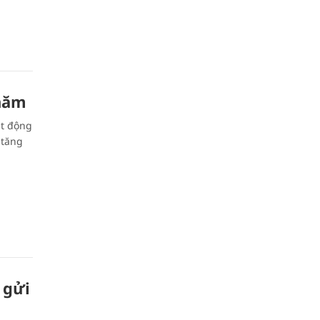
 năm
ạt động
 tăng
 gửi