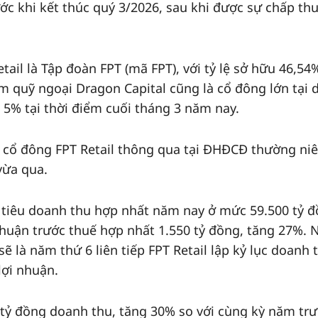
ớc khi kết thúc quý 3/2026, sau khi được sự chấp th
tail là Tập đoàn FPT (mã FPT), với tỷ lệ sở hữu 46,54%
m quỹ ngoại Dragon Capital cũng là cổ đông lớn tại
n 5% tại thời điểm cuối tháng 3 năm nay.
ợc cổ đông FPT Retail thông qua tại ĐHĐCĐ thường ni
vừa qua.
 tiêu doanh thu hợp nhất năm nay ở mức 59.500 tỷ đ
nhuận trước thuế hợp nhất 1.550 tỷ đồng, tăng 27%. 
là năm thứ 6 liên tiếp FPT Retail lập kỷ lục doanh 
ợi nhuận.
7 tỷ đồng doanh thu, tăng 30% so với cùng kỳ năm tr