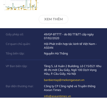
XEM THÊM
Giấy phép số:
49/GP-BTTTT - do Bộ TT&TT cấp ngày
07/02/2020
Cơ quan chủ quản:
Hội Phát triển hợp tác kinh tế Việt Nam -
ASEAN
Tổng biên tập:
Nguyễn Hà Thắng
VP Ban biên tập:
Tầng 5, Lê Xuân 2 Building, Lô C15/D21 Khu
đô thị mới Cầu Giấy, Ngõ 100 Dịch Vọng
Hâụ, P. Cầu Giấy, Hà Nội
banbientap@mekongasean.vn
Đại diện thương mại:
Công ty CP Công nghệ và Truyền thông
Asean Times
info@aseantimes.vn
Hỗ trợ truyền thông:
0949839998