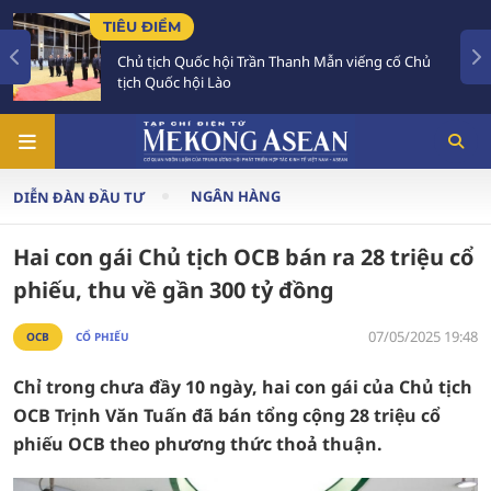
TIÊU ĐIỂM
TI
Chủ tịch Quốc hội Trần Thanh Mẫn viếng cố Chủ
C
tịch Quốc hội Lào
đ
NGÂN HÀNG
DIỄN ĐÀN ĐẦU TƯ
Hai con gái Chủ tịch OCB bán ra 28 triệu cổ
phiếu, thu về gần 300 tỷ đồng
07/05/2025 19:48
OCB
CỔ PHIẾU
Chỉ trong chưa đầy 10 ngày, hai con gái của Chủ tịch
OCB Trịnh Văn Tuấn đã bán tổng cộng 28 triệu cổ
phiếu OCB theo phương thức thoả thuận.