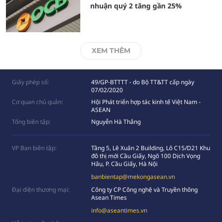
nhuận quý 2 tăng gần 25%
XEM THÊM
Giấy phép số:
49/GP-BTTTT - do Bộ TT&TT cấp ngày
07/02/2020
Cơ quan chủ quản:
Hội Phát triển hợp tác kinh tế Việt Nam -
ASEAN
Tổng biên tập:
Nguyễn Hà Thắng
VP Ban biên tập:
Tầng 5, Lê Xuân 2 Building, Lô C15/D21 Khu
đô thị mới Cầu Giấy, Ngõ 100 Dịch Vọng
Hâụ, P. Cầu Giấy, Hà Nội
banbientap@mekongasean.vn
Đại diện thương mại:
Công ty CP Công nghệ và Truyền thông
Asean Times
info@aseantimes.vn