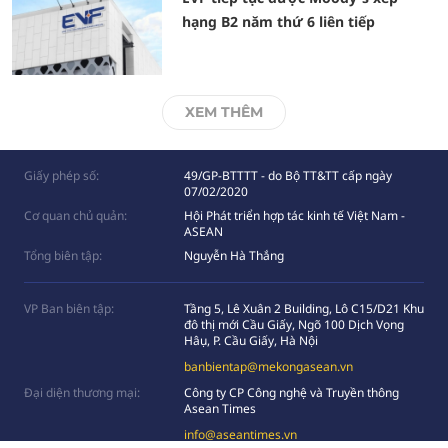
hạng B2 năm thứ 6 liên tiếp
XEM THÊM
Giấy phép số:
49/GP-BTTTT - do Bộ TT&TT cấp ngày
07/02/2020
Cơ quan chủ quản:
Hội Phát triển hợp tác kinh tế Việt Nam -
ASEAN
Tổng biên tập:
Nguyễn Hà Thắng
VP Ban biên tập:
Tầng 5, Lê Xuân 2 Building, Lô C15/D21 Khu
đô thị mới Cầu Giấy, Ngõ 100 Dịch Vọng
Hâụ, P. Cầu Giấy, Hà Nội
banbientap@mekongasean.vn
Đại diện thương mại:
Công ty CP Công nghệ và Truyền thông
Asean Times
info@aseantimes.vn