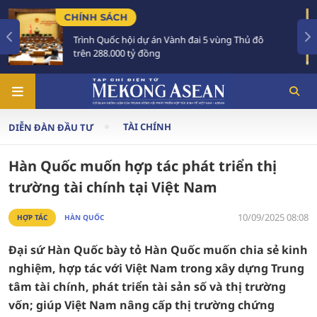
TIÊU ĐIỂM
ng Thủ đô
Tổng Bí thư, Chủ tịch nước Tô Lâm sắp 
Australia và New Zealand
TÀI CHÍNH
DIỄN ĐÀN ĐẦU TƯ
Hàn Quốc muốn hợp tác phát triển thị
trường tài chính tại Việt Nam
10/09/2025 08:08
HỢP TÁC
HÀN QUỐC
Đại sứ Hàn Quốc bày tỏ Hàn Quốc muốn chia sẻ kinh
nghiệm, hợp tác với Việt Nam trong xây dựng Trung
tâm tài chính, phát triển tài sản số và thị trường
vốn; giúp Việt Nam nâng cấp thị trường chứng