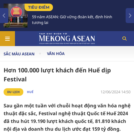
TIÊU ĐIỂM
59 năm ASEAN: Giữ vững đoàn kết, định hình
tương lai
VĂN HÓA
SẮC MÀU ASEAN
Hơn 100.000 lượt khách đến Huế dịp
Festival
12/06/2024 14:50
DU LỊCH
HUẾ
Sau gần một tuần với chuỗi hoạt động văn hóa nghệ
thuật đặc sắc, Festival nghệ thuật Quốc tế Huế 2024
đã thu hút 19.190 lượt khách quốc tế, 81.810 khách
nội địa và doanh thu du lịch ước đạt 159 tỷ đồng.